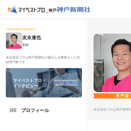
Mybestpro Members
友永達也
医師
友永達也プロは神戸新聞社が厳正なる審査をした登
録専門家です
マイベストプロ・
インタビュー
専門家
プロフィール
友永達也プロは神戸新聞