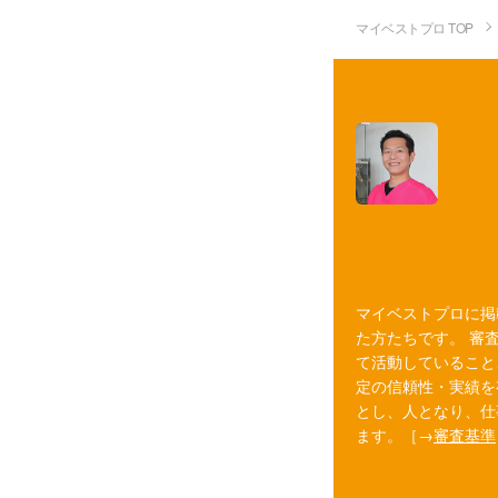
マイベストプロ TOP
マイベストプロに掲
た方たちです。 審
て活動していること
定の信頼性・実績を
とし、人となり、仕
ます。［→
審査基準