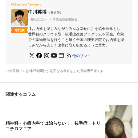
Mybestpro Members
中川英博
（美容師）
一般社団法人 日本抜毛症改善協会
【お洒落を楽しみながらみんな幸せに】を協会理念とし、
専門家
世界初のクラウド型 抜毛症改善プログラムを開発。病院
での薬物療法を行うこと無く全国の理美容院でお洒落を楽
しみながら楽しく改善に取り組めるように尽力。
他のリンク
中川英博プロは神戸新聞社が厳正なる審査をした登録専門家です
関連するコラム
精神科・心療内科では治らない！ 抜毛症 トリ
コチロマニア