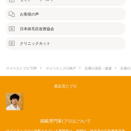
お客様の声
日本抜毛症改善協会
クリニックカット
マイベストプロ TOP
マイベストプロ神戸
兵庫の美容・健康
兵庫の
最近見たプロ
掲載専門家(プロ)について
マイベストプロに掲載されている専門家は、新聞社・放送局の広告審査基準