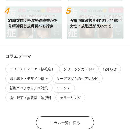
れてしまいました。
21歳女性：軽度発達障害があ
★抜毛症改善事例104：41歳
り精神科と皮膚科へも行き発
女性：抜毛歴が長いので、も
毛に良いと色々サプリと薬を
う自分の力だけでは治らない
紹介されて・・・
のではないかと不安
コラムテーマ
トリコチロマニア（抜毛症）
クリニックカット®
お知らせ
縮毛矯正・デザイン矯正
ケーズマダムのヘアレシピ
新型コロナウィルス対策
ヘアケア
協生野菜：無農薬・無肥料
カラーリング
コラム一覧に戻る