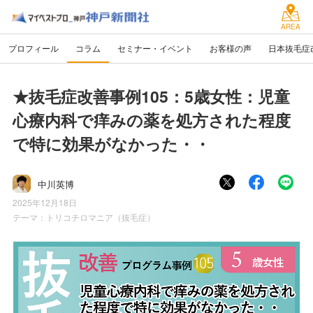
AREA
プロフィール
コラム
セミナー・イベント
お客様の声
日本抜毛症
★抜毛症改善事例105：5歳女性：児童
心療内科で痒みの薬を処方された程度
で特に効果がなかった・・
中川英博
2025年12月18日
テーマ：
トリコチロマニア（抜毛症）