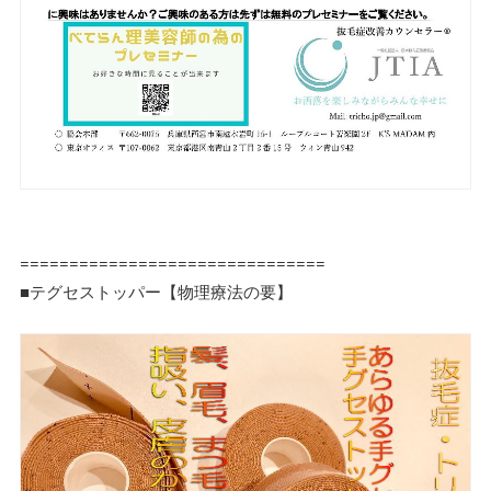
===============================
■テグセストッパー【物理療法の要】