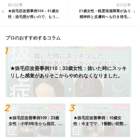
前の記事
次の記事
★抜毛症改善事例104：41歳女
21歳女性：軽度発達障害があり
性：抜毛歴が長いので、もう自
精神科と皮膚科へも行き発毛に
分の力だけでは治らないのでは
良いと色々サプリと薬を紹介さ
ないかと不安
れて・・・
プロのおすすめするコラム
★抜毛症改善事例110：33歳女性：抜いた時にスッキ
リした感覚がありそこからやめれなくなりました。
★抜毛症改善事例109：23歳
★抜毛症改善事例：10歳女
女性：小学3年生から発症、抜
性：今までで、1番酷い状態に
毛症になり美容院に行くのが
なっています。ママは最近頭
怖く・・・
のことしか言わないとも言わ