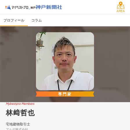
AREA
プロフィール
コラム
専門家
Mybestpro Members
林﨑哲也
宅地建物取引士
アルデ株式会社