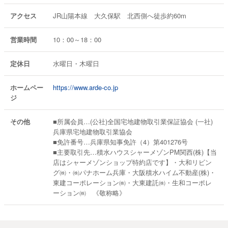
アクセス
JR山陽本線 大久保駅 北西側へ徒歩約60m
営業時間
10：00～18：00
定休日
水曜日・木曜日
ホームペー
https://www.arde-co.jp
ジ
その他
■所属会員…(公社)全国宅地建物取引業保証協会 (一社)
兵庫県宅地建物取引業協会
■免許番号…兵庫県知事免許（4）第401276号
■主要取引先…積水ハウスシャーメゾンPM関西(株)【当
店はシャーメゾンショップ特約店です】・大和リビン
グ㈱・㈱パナホーム兵庫・大阪積水ハイム不動産(株)・
東建コーポレーション㈱・大東建託㈱・生和コーポレ
ーション㈱ 《敬称略》