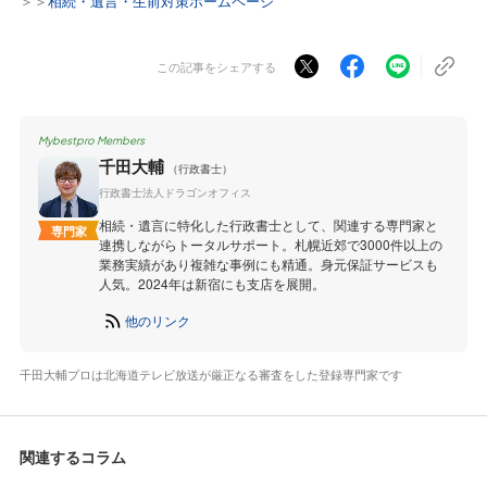
＞＞
相続・遺言・生前対策ホームページ
この記事をシェアする
Mybestpro Members
千田大輔
（行政書士）
行政書士法人ドラゴンオフィス
相続・遺言に特化した行政書士として、関連する専門家と
専門家
連携しながらトータルサポート。札幌近郊で3000件以上の
業務実績があり複雑な事例にも精通。身元保証サービスも
人気。2024年は新宿にも支店を展開。
他のリンク
千田大輔プロは北海道テレビ放送が厳正なる審査をした登録専門家です
関連するコラム