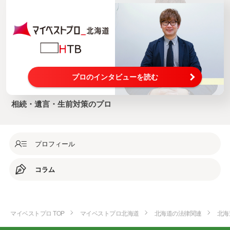
プロのインタビューを読む
相続・遺言・生前対策のプロ
プロフィール
コラム
マイベストプロ TOP
マイベストプロ北海道
北海道の法律関連
北海