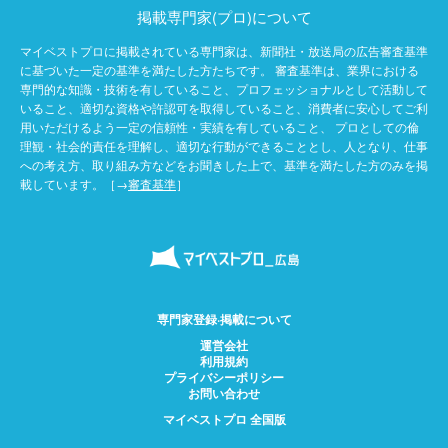
掲載専門家(プロ)について
マイベストプロに掲載されている専門家は、新聞社・放送局の広告審査基準
に基づいた一定の基準を満たした方たちです。 審査基準は、業界における
専門的な知識・技術を有していること、プロフェッショナルとして活動して
いること、適切な資格や許認可を取得していること、消費者に安心してご利
用いただけるよう一定の信頼性・実績を有していること、 プロとしての倫
理観・社会的責任を理解し、適切な行動ができることとし、人となり、仕事
への考え方、取り組み方などをお聞きした上で、基準を満たした方のみを掲
載しています。［→
審査基準
］
専門家登録·掲載について
運営会社
利用規約
プライバシーポリシー
お問い合わせ
マイベストプロ 全国版