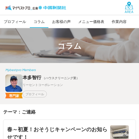
AREA
プロフィール
コラム
お客様の声
メニュー価格表
作業内容
コラム
Mybestpro Members
本多智行
（ハウスクリーニング業）
リーセントコーポレーション
プロフィール
専門家
テーマ：ご連絡
春～初夏！おそうじキャンペーンのお知ら
せです！