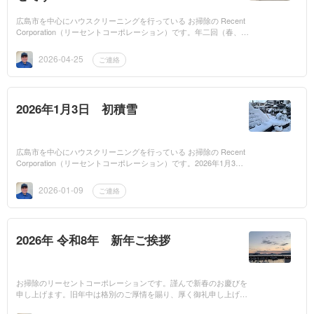
広島市を中心にハウスクリーニングを行っている お掃除の Recent
Corporation（リーセントコーポレーション）です。年二回（春、
秋）日頃の感謝を込めてお客様に還元キャンペーンを実施しており
ます。これか...
2026-04-25
ご連絡
2026年1月3日 初積雪
広島市を中心にハウスクリーニングを行っている お掃除の Recent
Corporation（リーセントコーポレーション）です。2026年1月3
日 2日の夕方から降った雪が積雪！家族で初詣に行く予定でした
が、中止！ 初作業...
2026-01-09
ご連絡
2026年 令和8年 新年ご挨拶
お掃除のリーセントコーポレーションです。謹んで新春のお慶びを
申し上げます。旧年中は格別のご厚情を賜り、厚く御礼申し上げま
す。本年も変わらぬお引き立てを賜りますよう、心よりお願い申し