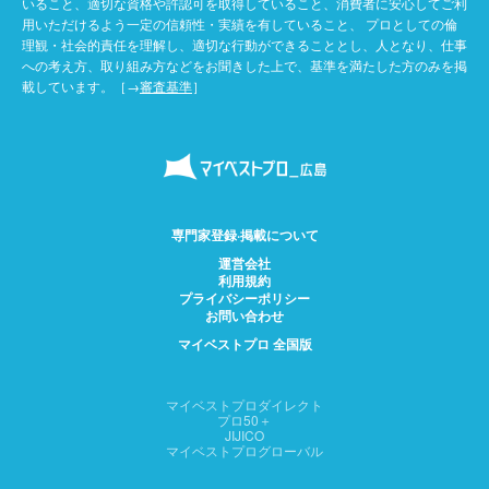
いること、適切な資格や許認可を取得していること、消費者に安心してご利
用いただけるよう一定の信頼性・実績を有していること、 プロとしての倫
理観・社会的責任を理解し、適切な行動ができることとし、人となり、仕事
への考え方、取り組み方などをお聞きした上で、基準を満たした方のみを掲
載しています。［→
審査基準
］
専門家登録·掲載について
運営会社
利用規約
プライバシーポリシー
お問い合わせ
マイベストプロ 全国版
マイベストプロダイレクト
プロ50＋
JIJICO
マイベストプログローバル