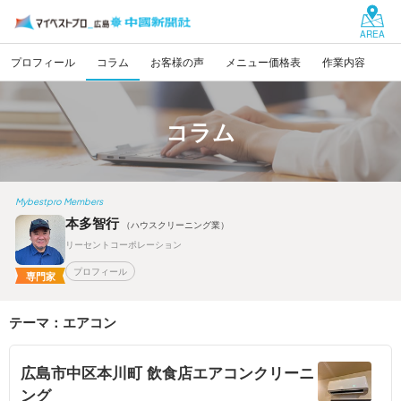
AREA
プロフィール
コラム
お客様の声
メニュー価格表
作業内容
コラム
Mybestpro Members
本多智行
（ハウスクリーニング業）
リーセントコーポレーション
プロフィール
専門家
テーマ：エアコン
広島市中区本川町 飲食店エアコンクリーニ
ング