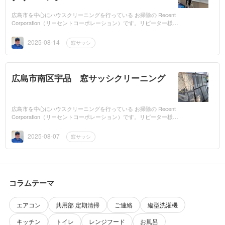
広島市を中心にハウスクリーニングを行っている お掃除の Recent
Corporation（リーセントコーポレーション）です。リピーター様よ
り窓サッシ・ブラインドの清掃でご依頼を頂きました。お電話で今
回のご依頼を...
2025-08-14
窓サッシ
広島市南区宇品 窓サッシクリーニング
広島市を中心にハウスクリーニングを行っている お掃除の Recent
Corporation（リーセントコーポレーション）です。リピーター様宅
に窓サッシ、網戸の清掃にお伺いさせて頂きました。22枚の窓、11
枚の網戸 手...
2025-08-07
窓サッシ
コラムテーマ
エアコン
共用部 定期清掃
ご連絡
縦型洗濯機
キッチン
トイレ
レンジフード
お風呂