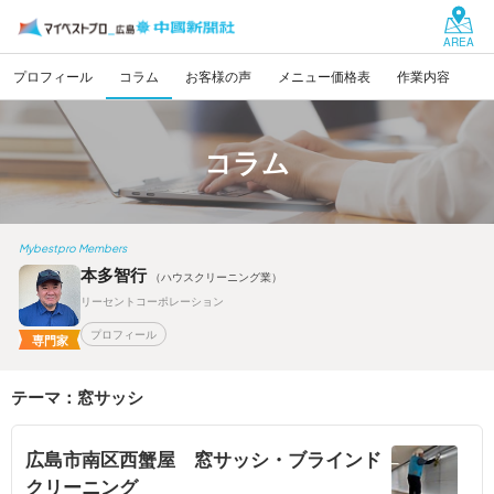
AREA
プロフィール
コラム
お客様の声
メニュー価格表
作業内容
コラム
Mybestpro Members
本多智行
（ハウスクリーニング業）
リーセントコーポレーション
プロフィール
専門家
テーマ：窓サッシ
広島市南区西蟹屋 窓サッシ・ブラインド
クリーニング