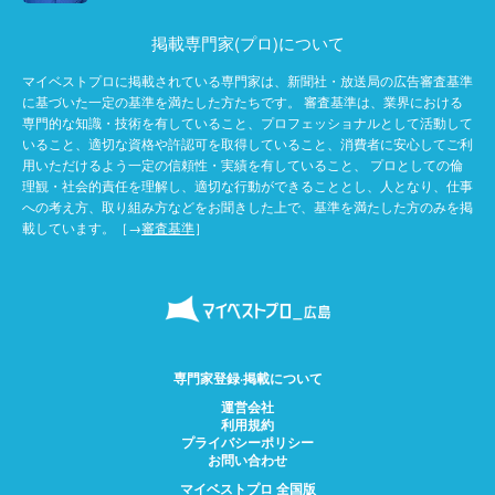
掲載専門家(プロ)について
マイベストプロに掲載されている専門家は、新聞社・放送局の広告審査基準
に基づいた一定の基準を満たした方たちです。 審査基準は、業界における
専門的な知識・技術を有していること、プロフェッショナルとして活動して
いること、適切な資格や許認可を取得していること、消費者に安心してご利
用いただけるよう一定の信頼性・実績を有していること、 プロとしての倫
理観・社会的責任を理解し、適切な行動ができることとし、人となり、仕事
への考え方、取り組み方などをお聞きした上で、基準を満たした方のみを掲
載しています。［→
審査基準
］
専門家登録·掲載について
運営会社
利用規約
プライバシーポリシー
お問い合わせ
マイベストプロ 全国版