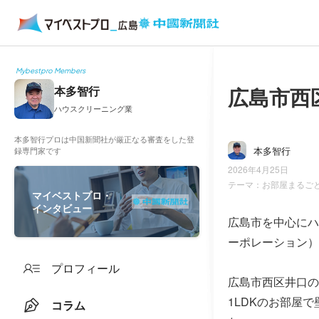
Mybestpro Members
広島市西
本多智行
ハウスクリーニング業
本多智行プロは中国新聞社が厳正なる審査をした登
本多智行
録専門家です
2026年4月25日
テーマ：
お部屋まるご
マイベストプロ・
インタビュー
広島市を中心にハウス
ーポレーション）
プロフィール
広島市西区井口の
1LDKのお部屋
コラム