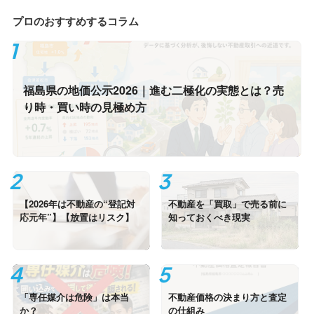
プロのおすすめするコラム
福島県の地価公示2026｜進む二極化の実態とは？売
り時・買い時の見極め方
【2026年は不動産の“登記対
不動産を「買取」で売る前に
応元年”】【放置はリスク】
知っておくべき現実
「専任媒介は危険」は本当
不動産価格の決まり方と査定
か？
の仕組み