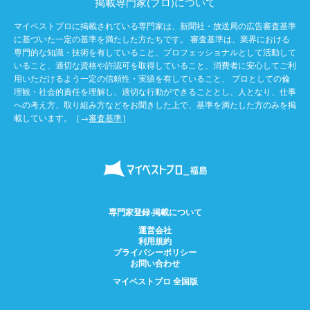
掲載専門家(プロ)について
マイベストプロに掲載されている専門家は、新聞社・放送局の広告審査基準
に基づいた一定の基準を満たした方たちです。 審査基準は、業界における
専門的な知識・技術を有していること、プロフェッショナルとして活動して
いること、適切な資格や許認可を取得していること、消費者に安心してご利
用いただけるよう一定の信頼性・実績を有していること、 プロとしての倫
理観・社会的責任を理解し、適切な行動ができることとし、人となり、仕事
への考え方、取り組み方などをお聞きした上で、基準を満たした方のみを掲
載しています。［→
審査基準
］
専門家登録·掲載について
運営会社
利用規約
プライバシーポリシー
お問い合わせ
マイベストプロ 全国版