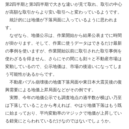
第2四半期と第3四半期で大きな違いが見て取れ、取引の中心
が高額な取引からより安い取引へと変わっているようです。
統計的には地価が下落局面に入っているように思われま
す。
なぜなら、地価公示は、作業開始から結果公表までに時間
が掛かります。そして、作業に使うデータはできるだけ最新
の事例を使いますが、作業開始以前に取引された取引事例を
使わざるを得ません、さらにその間にも刻々と不動産市場は
変動しているので、公示地価は、市場の後追いになってしま
う可能性があるからです。
不動産バブル崩壊後の地価下落局面や東日本大震災後の復
興需要による地価上昇局面などがその例です。
実際、今年の地価公示でも調査地点の過半数が横ばい乃至
は下落していることから考えれば、やはり地価下落はもう既
に始まっており、平均変動率のマジックで地価が上昇してい
る錯覚にとらわれているだけなのではないでしょうか。