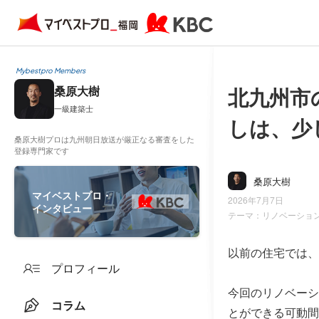
Mybestpro Members
北九州市の
桑原大樹
一級建築士
しは、少
桑原大樹プロは九州朝日放送が厳正なる審査をした
登録専門家です
桑原大樹
マイベストプロ・
2026年7月7日
インタビュー
テーマ：
リノベーショ
以前の住宅では、
プロフィール
今回のリノベーシ
コラム
とができる可動間