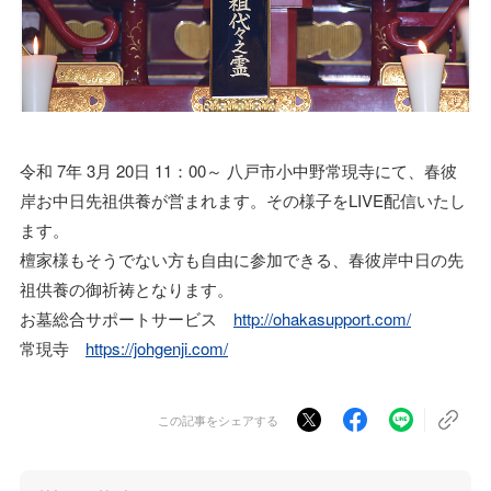
令和 7年 3月 20日 11：00～ 八戸市小中野常現寺にて、春彼
岸お中日先祖供養が営まれます。その様子をLIVE配信いたし
ます。
檀家様もそうでない方も自由に参加できる、春彼岸中日の先
祖供養の御祈祷となります。
お墓総合サポートサービス
http://ohakasupport.com/
常現寺
https://johgenji.com/
この記事をシェアする