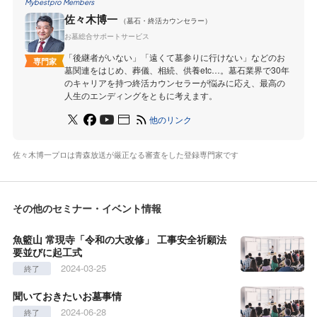
Mybestpro Members
佐々木博一
（墓石・終活カウンセラー）
お墓総合サポートサービス
「後継者がいない」「遠くて墓参りに行けない」などのお
専門家
墓関連をはじめ、葬儀、相続、供養etc…。墓石業界で30年
のキャリアを持つ終活カウンセラーが悩みに応え、最高の
人生のエンディングをともに考えます。
他のリンク
佐々木博一プロは青森放送が厳正なる審査をした登録専門家です
その他のセミナー・イベント情報
魚籃山 常現寺「令和の大改修」 工事安全祈願法
要並びに起工式
2024-03-25
終了
聞いておきたいお墓事情
2024-06-28
終了