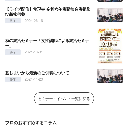
【ライブ配信】常現寺 令和六年盂蘭盆会供養及
び新盆供養
2024-08-16
終了
秋の終活セミナー「女性講師による終活セミナ
ー」
2024-10-01
終了
墓じまいから最新のご供養について
2024-11-20
終了
セミナー・イベント一覧に戻る
プロのおすすめするコラム