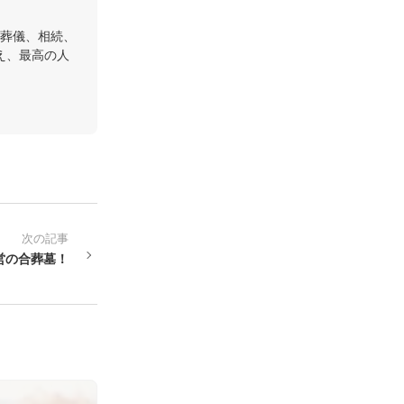
葬儀、相続、
え、最高の人
次の記事
営の合葬墓！