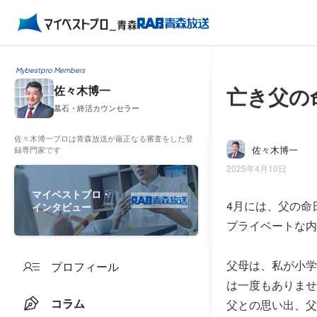
Mybestpro Members
亡き父の
佐々木博一
墓石・終活カウンセラー
佐々木博一プロは青森放送が厳正なる審査をした登
佐々木博一
録専門家です
2025年4月10日
マイベストプロ・
4月には、父の命
インタビュー
プライベートな内
父母は、私が小学
プロフィール
は一度もありませ
コラム
父との思い出、父