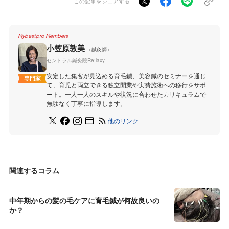
この記事をシェアする
Mybestpro Members
小笠原敦美
（鍼灸師）
セントラル鍼灸院Re:laxy
安定した集客が見込める育毛鍼、美容鍼のセミナーを通じ
専門家
て、育児と両立できる独立開業や実費施術への移行をサポ
ート。一人一人のスキルや状況に合わせたカリキュラムで
無駄なく丁寧に指導します。
他のリンク
関連するコラム
中年期からの髪の毛ケアに育毛鍼が何故良いの
か？