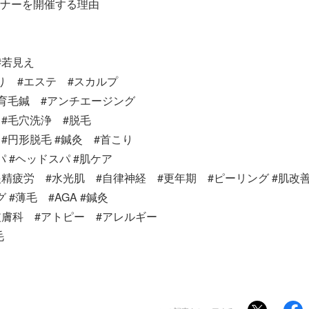
ナーを開催する理由
 #若見え
り #エステ #スカルプ
#育毛鍼 #アンチエージング
 #毛穴洗浄 #脱毛
#円形脱毛 #鍼灸 #首こり
 #ヘッドスパ #肌ケア
眼精疲労 #水光肌 #自律神経 #更年期 #ピーリング #肌改
 #薄毛 #AGA #鍼灸
皮膚科 #アトピー #アレルギー
毛