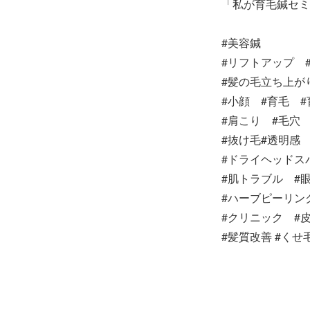
「私が育毛鍼セミ
#美容鍼
#リフトアップ
#髪の毛立ち上が
#小顔 #育毛 
#肩こり #毛穴
#抜け毛#透明感 
#ドライヘッドスパ
#肌トラブル #
#ハーブピーリング
#クリニック #
#髪質改善 #くせ