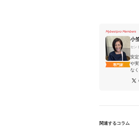
Mybestpro Members
小
セント
安定
や実
専門家
なく
関連するコラム