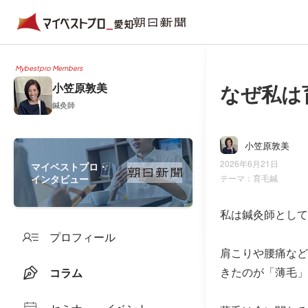
Mybestpro Members
なぜ私は
小笠原敦美
鍼灸師
小笠原敦美
2026年6月21日
マイベストプロ・
インタビュー
テーマ：
育毛鍼
私は鍼灸師として
プロフィール
肩こりや腰痛など
きたのが「薄毛」
コラム