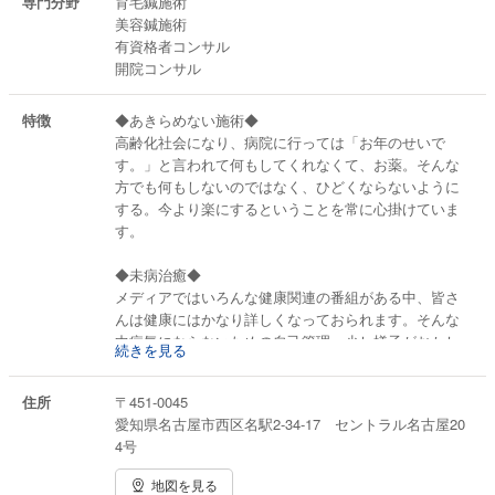
専門分野
育毛鍼施術
美容鍼施術
有資格者コンサル
開院コンサル
特徴
◆あきらめない施術◆
高齢化社会になり、病院に行っては「お年のせいで
す。」と言われて何もしてくれなくて、お薬。そんな
方でも何もしないのではなく、ひどくならないように
する。今より楽にするということを常に心掛けていま
す。
◆未病治癒◆
メディアではいろんな健康関連の番組がある中、皆さ
んは健康にはかなり詳しくなっておられます。そんな
中病気にならないための自己管理。少し様子がおかし
続きを見る
い時点で何か手立てをしておきましょう。という考え
です。
住所
〒451-0045
愛知県名古屋市西区名駅2-34-17 セントラル名古屋20
4号
地図を見る