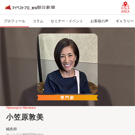
AREA
プロフィール
コラム
セミナー・イベント
お客様の声
ギャラリー
専門家
Mybestpro Members
小笠原敦美
鍼灸師
セントラル鍼灸院Re:laxy