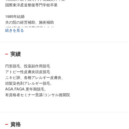
国際東洋柔道整復専門学校卒業
1985年結婚
夫の院の経営補助、施術補助
1994年夫が代表取締役となり
続きを見る
会社設立
施術院経営に携わり
大阪の院の院長、副院長経験
東京の院の院長経験
実績
育毛鍼、美容鍼特化の名古屋の院を
賃貸で開院するも半年で同マンション
円形脱毛、投薬副作用脱毛
自己所有物件購入し移転する。
アトピー性皮膚炎頭皮脱毛
現在に至る
ニキビ跡、各種アレルギー皮膚炎、
頭髪染色剤アレルギー脱毛、
AGA.FAGA.更年期脱毛、
有資格者セミナー受講/コンサル後開院
資格