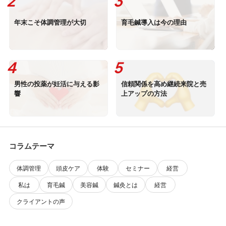
年末こそ体調管理が大切
育毛鍼導入は今の理由
男性の投薬が妊活に与える影
信頼関係を高め継続来院と売
響
上アップの方法
コラムテーマ
体調管理
頭皮ケア
体験
セミナー
経営
私は
育毛鍼
美容鍼
鍼灸とは
経営
クライアントの声