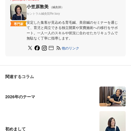
小笠原敦美
（鍼灸師）
セントラル鍼灸院Re:laxy
安定した集客が見込める育毛鍼、美容鍼のセミナーを通じ
専門家
て、育児と両立できる独立開業や実費施術への移行をサポ
ート。一人一人のスキルや状況に合わせたカリキュラムで
無駄なく丁寧に指導します。
他のリンク
関連するコラム
2026年のテーマ
初めまして