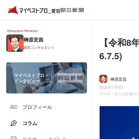
Mybestpro Members
【令和8年
榊原宏昌
経営コンサルタント
6.7.5)
マイベストプロ・
榊原宏昌
インタビュー
2026年7月6日
テーマ：
日々の仕事か
プロフィール
コラム