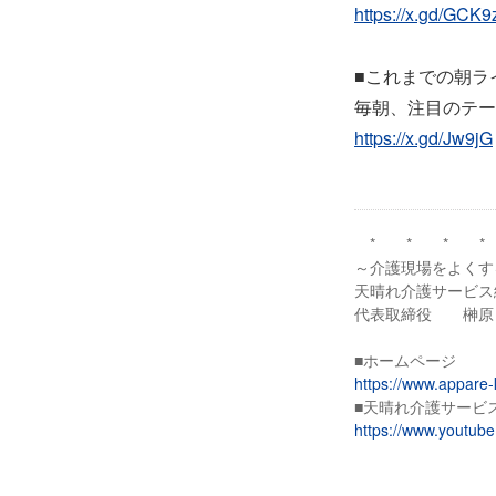
https://x.gd/GCK9
■これまでの朝ラ
毎朝、注目のテー
https://x.gd/Jw9jG
* * * *
～介護現場をよくす
天晴れ介護サービス
代表取締役 榊原
■ホームページ
https://www.appare-
■天晴れ介護サービス
https://www.youtu