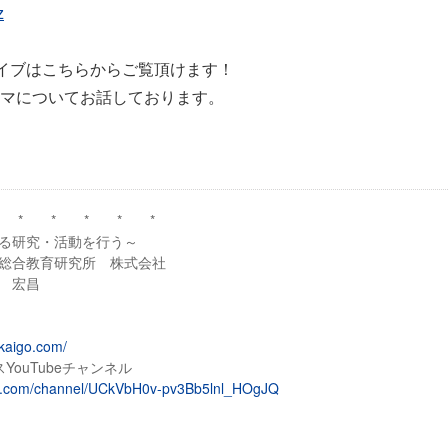
z
イブはこちらからご覧頂けます！
マについてお話しております。
 * * * * *
る研究・活動を行う～
総合教育研究所 株式会社
 宏昌
kaigo.com/
YouTubeチャンネル
be.com/channel/UCkVbH0v-pv3Bb5lnl_HOgJQ