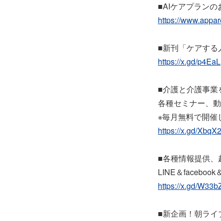
■AIケアプラン
https://www.appa
■新刊「ケアする
https://x.gd/p4EaL
■介護と介護事業
各種セミナー、動
※毎月無料で開催
https://x.gd/XbqX
■各種情報提供、
LINE＆facebo
https://x.gd/W33b
■新企画！朝ライ