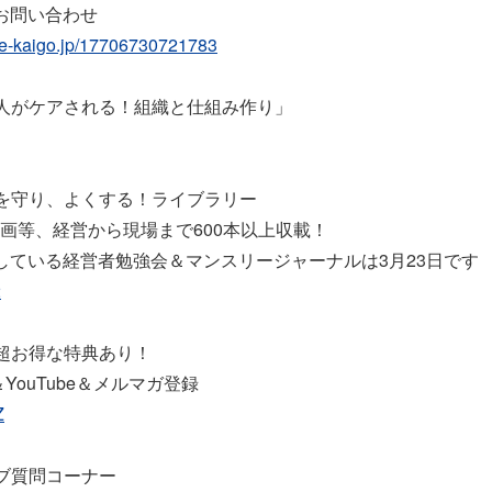
のお問い合わせ
re-kaigo.jp/17706730721783
人がケアされる！組織と仕組み作り」
を守り、よくする！ライブラリー
画等、経営から現場まで600本以上収載！
している経営者勉強会＆マンスリージャーナルは3月23日です
2
超お得な特典あり！
ok＆YouTube＆メルマガ登録
Z
ブ質問コーナー