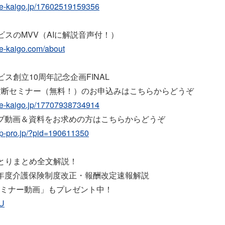
re-kaigo.jp/17602519159356
ビスのMVV（AIに解説音声付！）
re-kaigo.com/about
ス創立10周年記念企画FINAL
横断セミナー（無料！）のお申込みはこちらからどうぞ
re-kaigo.jp/17707938734914
ブ動画＆資料をお求めの方はこちらからどうぞ
op-pro.jp/?pid=190611350
とりまとめ全文解説！
年度介護保険制度改正・報酬改定速報解説
ミナー動画」もプレゼント中！
WU