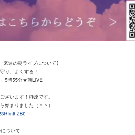
日 来週の朝ライブについて】
守り、よくする！
5時55分★朝LIVE
ございます！榊原です。
ら始まりました（＾＾）
/N23RimIhZB0
会について