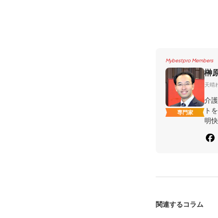
Mybestpro Members
榊
天晴
介護
トを
専門家
明快
関連するコラム