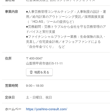
事業内容
■人事労務管理コンサルティング：人事制度の設計・運
用／給与計算のアウトソーシング受託／採用面接支援
（「HCi-AS」ツールの提供など）
■労務顧問：労務トラブルから会社を守る労務管理のア
ドバイスと実行支援
■ファイナンシャルプランナー業務：生命保険の加入・
見直し／住宅資金計画／オフショアファンドによる
「自分年金づくり」 など
住所
〒400-0047
山梨県甲府市徳行5-11-11
地図を見る
営業時間
9:00～18:00
定休日
土・日曜日、祝日
ホームペー
https://yoshino-consult.com/