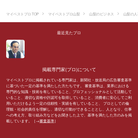
マイベストプロ TOP
マイベストプロ山梨
山梨のビジネス
山梨の人
最近見たプロ
掲載専門家(プロ)について
マイベストプロに掲載されている専門家は、新聞社・放送局の広告審査基準
に基づいた一定の基準を満たした方たちです。 審査基準は、業界における
専門的な知識・技術を有していること、プロフェッショナルとして活動して
いること、適切な資格や許認可を取得していること、消費者に安心してご利
用いただけるよう一定の信頼性・実績を有していること、 プロとしての倫
理観・社会的責任を理解し、適切な行動ができることとし、人となり、仕事
への考え方、取り組み方などをお聞きした上で、基準を満たした方のみを掲
載しています。［→
審査基準
］