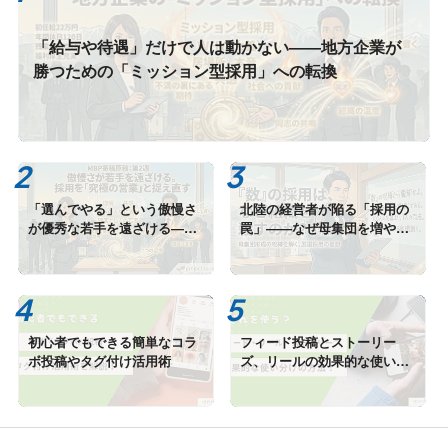
「給与や待遇」だけで人は動かない――地方企業が
勝つための「ミッション型採用」への転換
「選んでやる」という傲慢さ
北陸の経営者が陥る「採用の
が優秀な若手を遠ざける――
罠」――なぜ母集団を増やし
採用を「究極の営業」と捉え
ても組織は弱くなるのか？
直す
初心者でもできる簡単なコラ
フィード投稿とストーリー
ボ投稿やタグ付け活用術
ズ、リールの効果的な使い分
け方