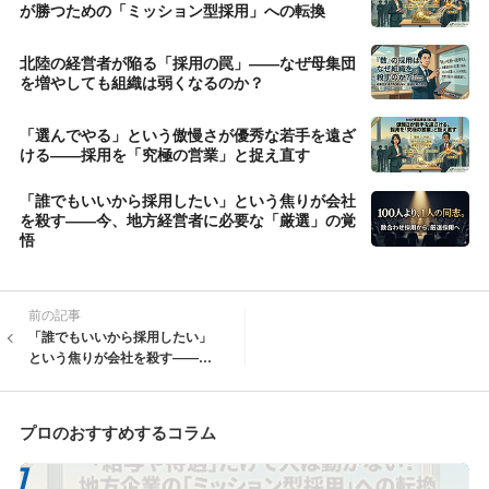
が勝つための「ミッション型採用」への転換
北陸の経営者が陥る「採用の罠」――なぜ母集団
を増やしても組織は弱くなるのか？
「選んでやる」という傲慢さが優秀な若手を遠ざ
ける――採用を「究極の営業」と捉え直す
「誰でもいいから採用したい」という焦りが会社
を殺す――今、地方経営者に必要な「厳選」の覚
悟
前の記事
「誰でもいいから採用したい」
という焦りが会社を殺す――
今、地方経営者に必要な「厳
選」の覚悟
プロのおすすめするコラム