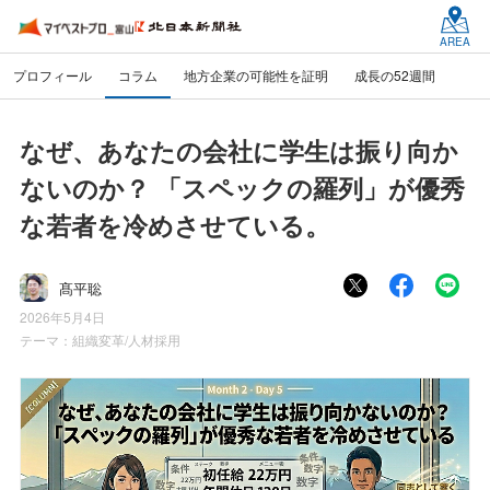
AREA
プロフィール
コラム
地方企業の可能性を証明
成長の52週間
なぜ、あなたの会社に学生は振り向か
ないのか？ 「スペックの羅列」が優秀
な若者を冷めさせている。
髙平聡
2026年5月4日
テーマ：
組織変革/人材採用