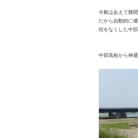
今般はあえて難関
だから自動的に優
信をなくした中部高
中部高校から神通