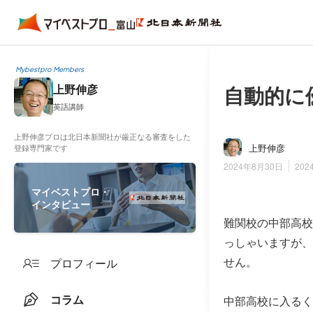
Mybestpro Members
自動的に
上野伸彦
英語講師
上野伸彦プロは北日本新聞社が厳正なる審査をした
上野伸彦
登録専門家です
2024年8月30日
202
マイベストプロ・
インタビュー
難関校の中部高校
っしゃいますが、
せん。
プロフィール
コラム
中部高校に入るく