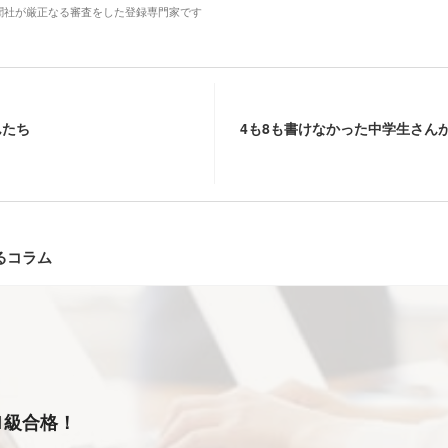
聞社が厳正なる審査をした登録専門家です
んたち
4も8も書けなかった中学生さんが
るコラム
1級合格！