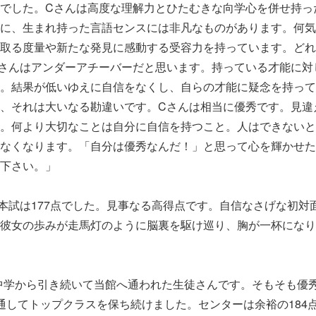
でした。Cさんは高度な理解力とひたむきな向学心を併せ持っ
に、生まれ持った言語センスには非凡なものがあります。何気
取る度量や新たな発見に感動する受容力を持っています。どれ
さんはアンダーアチーバーだと思います。持っている才能に対
。結果が低いゆえに自信をなくし、自らの才能に疑念を持って
、それは大いなる勘違いです。Cさんは相当に優秀です。見違
。何より大切なことは自分に自信を持つこと。人はできないと
なくなります。「自分は優秀なんだ！」と思って心を輝かせた
下さい。」
本試は177点でした。見事なる高得点です。自信なさげな初対
彼女の歩みが走馬灯のように脳裏を駆け巡り、胸が一杯になり
中学から引き続いて当館へ通われた生徒さんです。そもそも優
通してトップクラスを保ち続けました。センターは余裕の184