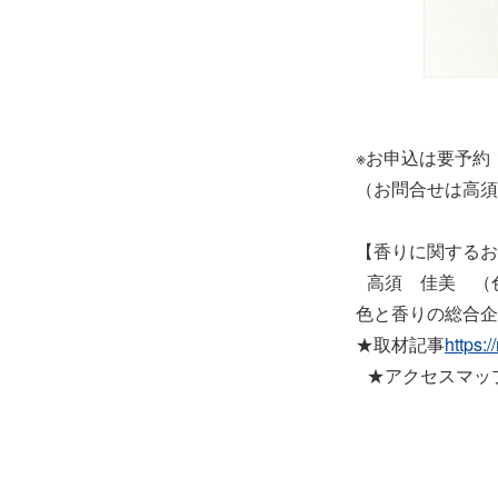
※お申込は要予約
（お問合せは高須
【香りに関するお
高須 佳美 （
色と香りの総合企
★取材記事
https:
★アクセスマ