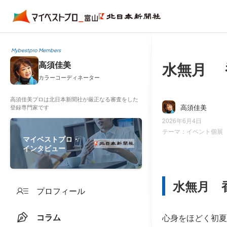
Mybestpro Members
水無月 
高須佳美
カラーコーディネーター
高須佳美プロは北日本新聞社が厳正なる審査をした
高須佳美
登録専門家です
2026年6月4日
テーマ：
イベント個展
マイベストプロ・
インタビュー
水無月 
プロフィール
コラム
心身をほどく初夏