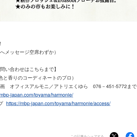
！
へメッセージ空席わずか）
問い合わせはこちらまで】
色と香りのコーディネートのプロ）
画 オフィスアルモニ／アトリエくゆら 076－451-5772
//mbp-japan.com/toyama/harmonie/
ップ
https://mbp-japan.com/toyama/harmonie/access/
この記事をシェアする