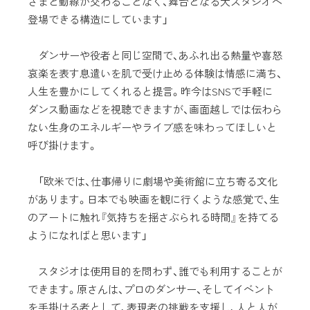
さまと動線が交わることなく、舞台となる大スタジオへ
登場できる構造にしています」
ダンサーや役者と同じ空間で、あふれ出る熱量や喜怒
哀楽を表す息遣いを肌で受け止める体験は情感に満ち、
人生を豊かにしてくれると提言。昨今はSNSで手軽に
ダンス動画などを視聴できますが、画面越しでは伝わら
ない生身のエネルギーやライブ感を味わってほしいと
呼び掛けます。
「欧米では、仕事帰りに劇場や美術館に立ち寄る文化
があります。日本でも映画を観に行くような感覚で、生
のアートに触れ『気持ちを揺さぶられる時間』を持てる
ようになればと思います」
スタジオは使用目的を問わず、誰でも利用することが
できます。原さんは、プロのダンサー、そしてイベント
を手掛ける者として、表現者の挑戦を支援し、人と人が