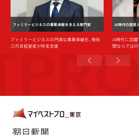
ファミリービジネスの事業承継を支える専門家
AI時代の経営
TPR
ファミリービジネスの円満な事業承継を、現役
AI時代に活
発
三代目経営者が伴走支援
間ならではの