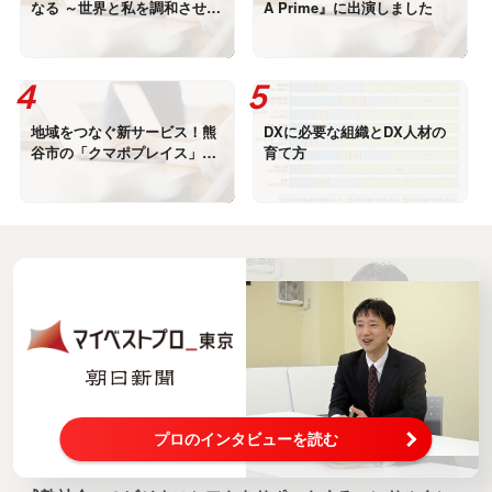
なる ～世界と私を調和させる
A Prime』に出演しました
「活学」の授業～』発売のお
知らせ
地域をつなぐ新サービス！熊
DXに必要な組織とDX人材の
谷市の「クマポプレイス」に
育て方
当社アプリ「Lincrew」が導
入されました
プロのインタビューを読む