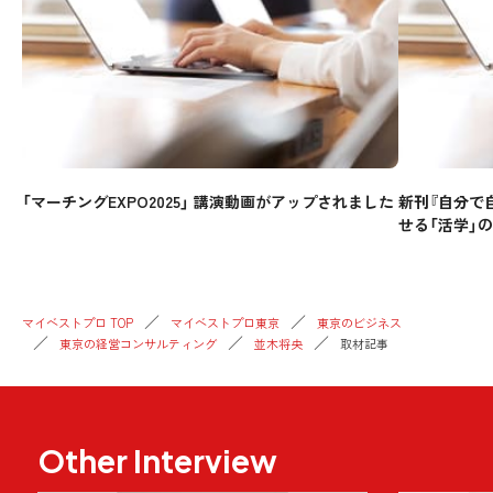
「マーチングEXPO2025」 講演動画がアップされました
新刊『自分で
せる「活学」
マイベストプロ TOP
マイベストプロ東京
東京のビジネス
東京の経営コンサルティング
並木将央
取材記事
Other Interview