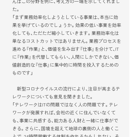
んはこの分野を例に、考え方の一端を示してくれまし
た。
「まず業務効率化しようとしている事業は、本当に効
果を挙げているのでしょうか。効果の低い事業を効率
化しても、ただただ縮小していきます。業務効率化は
単なるコストカットではありません。業務プロセスを
進める『作業』と、価値を生み出す『仕事』を分けて、IT
に『作業』を代替してもらい、人間にしかできない、価
値創造的な『仕事』に集中的に時間を投入するための
ものです」
新型コロナウイルスの流行により、注目が高まるテ
レワークについても意見を聞きました。
「テレワークはITの問題ではなく人の問題です。テレ
ワークが発展すれば、会社の近くに住んでいなくて
も、事業に共感する、能力ある人財と一緒に仕事がで
きる。さらに、国境を超えて地球の裏側の人と働くこ
とで、24時間稼働する体制を作れるかもしれない。そ