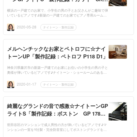
2」
横浜の一戸建てのお家で、小学生の男の子とお父さんがご趣味で弾
いているピアノです♪新築の一戸建てのお家でピアノ専用ルームが
あるのですが防音室でなく、ご近所さんへのご配慮ということと、
ピアノが『SHIGE...
2020-05-28
ナイトーン・製作記録
メルヘンチックなお家とペトロフに☆ナイ
トーンUP「製作記録：ペトロフ P118 D1」
神奈川県藤沢市の新築一戸建てのお家にお住いの小学生の男の子と
奥様が弾いているピアノです♪ナイトーン・ショールームのある高
輪からご近所のペトロフ専門店のピアノプレップさんからのご依頼
で、製作へ行っ...
2020-01-17
ナイトーン・製作記録
綺麗なグランドの音で感激☆ナイトーンGP
ライトS「製作記録：ボストン GP 178
Ⅱ」
世田谷区のマンションで成人男性の方が弾いているピアノです♪マ
ンションの一室をY社製・完全防音室にしてボストングランドを設
置されて、作曲のお仕事をされていて、ピアノ演奏も楽しまれてい