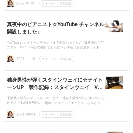
まで行き届きま...
2022-01-30
ナイトーン・製作記録
真夜中のピアニスト☆YouTube チャンネル
開設しました♫
YouTube にナイトーンチャンネルを開設しました♪『真夜中のピア
ニスト Vol.1 〜時計の秒針とともに〜』深夜にお部屋をライトア
ップして、好きなピアノを弾くというコンセプトです☆ナイトーン
での演奏では...
2021-11-19
ナイトーン・製作記録
独身男性が弾くスタインウェイに☆ナイト
ーンUP「製作記録：スタインウェイ V
型」
千葉県市川市のマンションの一室で、社会人男性の方が弾いている
ピアノです♪独身男性のご趣味でスタインウェイとは、なんとも素
敵ですね☆しかも、眺めの良いタワーマンションです！ピアノがご
趣味でサークル...
2021-09-04
ナイトーン・製作記録