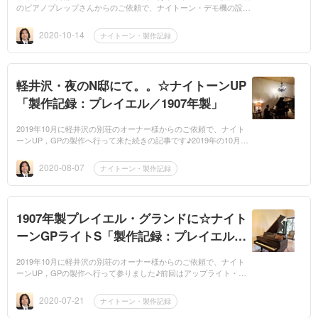
のピアノプレップさんからのご依頼で、ナイトーン・デモ機の設置
に行きました♪ピアノプレップさんでメンテナンスを受けたペトロ
フと、ナイトー...
2020-10-14
ナイトーン・製作記録
軽井沢・夜のN邸にて。。☆ナイトーンUP
「製作記録：プレイエル／1907年製」
2019年10月に軽井沢の別荘のオーナー様からのご依頼で、ナイト
ーンUP，GPの製作へ行って来た続きの記事です♪2019年の10月に
は、記録的な豪雨となりました台風19号の軽井沢直撃で、別荘一帯
が停電・断水となって...
2020-08-07
ナイトーン・製作記録
1907年製プレイエル・グランドに☆ナイト
ーンGPライトS「製作記録：プレイエル／
1907年製」
2019年10月に軽井沢の別荘のオーナー様からのご依頼で、ナイト
ーンUP，GPの製作へ行って参りました♪前回はアップライト・ス
タインウェイの記事でしたが、今回は1907年製プレイエル・グラン
ドです。こちらのピ...
2020-07-21
ナイトーン・製作記録