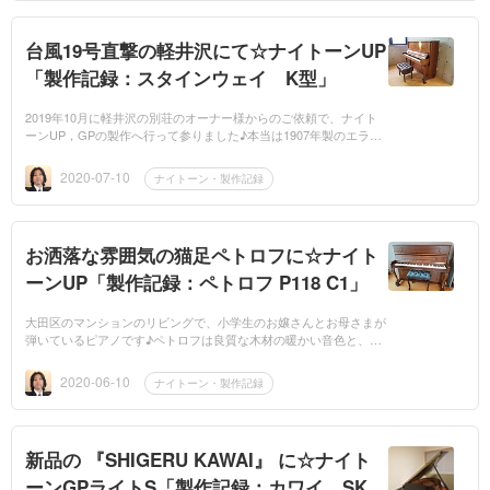
台風19号直撃の軽井沢にて☆ナイトーンUP
「製作記録：スタインウェイ K型」
2019年10月に軽井沢の別荘のオーナー様からのご依頼で、ナイト
ーンUP，GPの製作へ行って参りました♪本当は1907年製のエラー
ルのグランドピアノに、ナイトーンGP製作がご希望だったのです
が、4月に下見へ行っ...
2020-07-10
ナイトーン・製作記録
お洒落な雰囲気の猫足ペトロフに☆ナイト
ーンUP「製作記録：ペトロフ P118 C1」
大田区のマンションのリビングで、小学生のお嬢さんとお母さまが
弾いているピアノです♪ペトロフは良質な木材の暖かい音色と、木
目もとても綺麗なのですが、こちらのピアノは椅子の座面までも素
敵なエメラルド...
2020-06-10
ナイトーン・製作記録
新品の 『SHIGERU KAWAI』 に☆ナイト
ーンGPライトS「製作記録：カワイ SK－