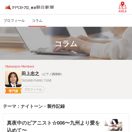
AREA
プロフィール
コラム
コラム
Mybestpro Members
田上忠之
（ピアノ調律師）
TAGAMI-PIANO TUNE
プロフィール
専門家
テーマ：ナイトーン・製作記録
真夜中のピアニスト☆006〜九州より愛を
込めて〜