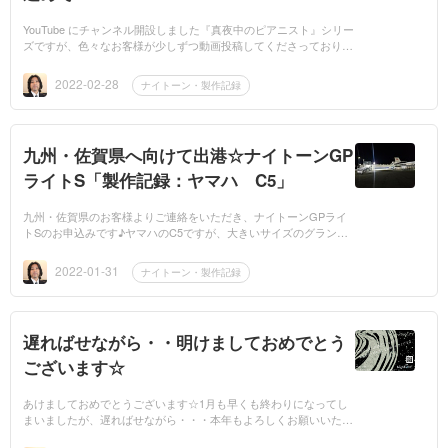
YouTube にチャンネル開設しました『真夜中のピアニスト』シリー
ズですが、色々なお客様が少しずつ動画投稿してくださっておりま
す♪前回、佐賀県まで製作へ行ったブログを掲載いたしましたが、
そちらのお客様...
2022-02-28
ナイトーン・製作記録
九州・佐賀県へ向けて出港☆ナイトーンGP
ライトS「製作記録：ヤマハ C5」
九州・佐賀県のお客様よりご連絡をいただき、ナイトーンGPライ
トSのお申込みです♪ヤマハのC5ですが、大きいサイズのグランド
をご購入すると、音には余裕があり表現力も豊な演奏ができるので
すが、それに伴って...
2022-01-31
ナイトーン・製作記録
遅ればせながら・・明けましておめでとう
ございます☆
あけましておめでとうございます☆1月も早くも終わりになってし
まいましたが、遅ればせながら・・・本年もよろしくお願いいたし
ます♪昨年末からずっとハードスケジュール続きで、ブログの管理