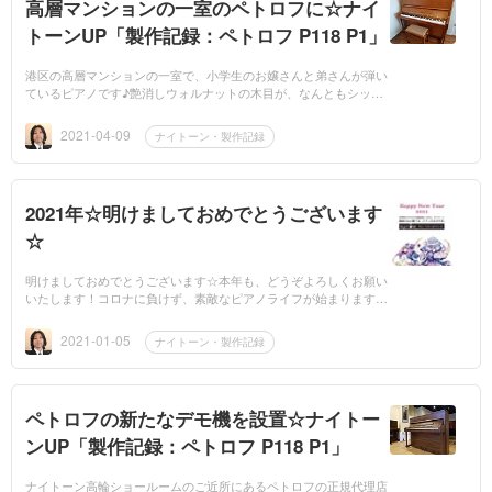
高層マンションの一室のペトロフに☆ナイ
トーンUP「製作記録：ペトロフ P118 P1」
港区の高層マンションの一室で、小学生のお嬢さんと弟さんが弾い
ているピアノです♪艶消しウォルナットの木目が、なんともシック
で綺麗なペトロフです☆ペトロフと言えば良質な木材とまろやかな
音色で、指に滑ら...
2021-04-09
ナイトーン・製作記録
2021年☆明けましておめでとうございます
☆
明けましておめでとうございます☆本年も、どうぞよろしくお願い
いたします！コロナに負けず、素敵なピアノライフが始まりますよ
うに♪
2021-01-05
ナイトーン・製作記録
ペトロフの新たなデモ機を設置☆ナイトー
ンUP「製作記録：ペトロフ P118 P1」
ナイトーン高輪ショールームのご近所にあるペトロフの正規代理店