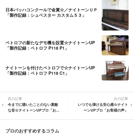
日本バッハコンクールで金賞☆／ナイトーンＵＰ
「製作記録：シュベスター カスタム５３」
ペトロフの新たなデモ機を設置☆ナイトーンUP
「製作記録：ペトロフ P118 P1」
ナイトーンを付けたペトロフで☆ナイトーンUP
「製作記録：ペトロフ P118 C1」
前の記事
次の記事
今までに聴いたことのない素敵
いつでも弾ける安心感☆ナイト
な音☆ナイトーンUPプロ「お客
ーンUPプロ「お客様の声」
様の声」
プロのおすすめするコラム