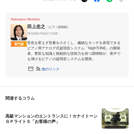
Mybestpro Members
田上忠之
（ピアノ調律師）
TAGAMI-PIANO TUNE
音色を変えず音量を小さくし、繊細なタッチを表現できる
専門家
ピアノ用アナログ式超弱音システム「NighTONE」の開発
者。豊富な知識と独創的な技術力を持つ調律師が、夜中で
も弾けるピアノの超弱音システムを開発。
他のリンク
関連するコラム
高級マンションのエントランスに！☆ナイトーン
ＧＰライトＳ「お客様の声」