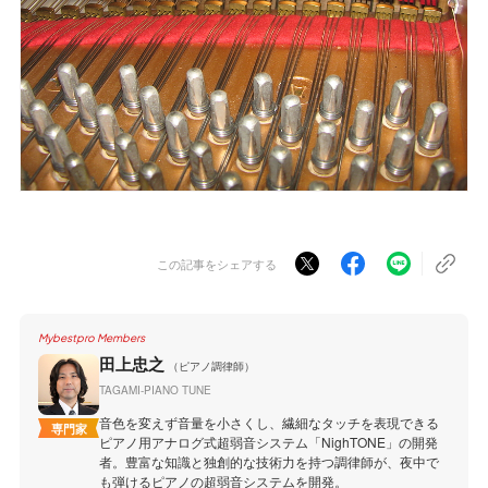
この記事をシェアする
Mybestpro Members
田上忠之
（ピアノ調律師）
TAGAMI-PIANO TUNE
音色を変えず音量を小さくし、繊細なタッチを表現できる
専門家
ピアノ用アナログ式超弱音システム「NighTONE」の開発
者。豊富な知識と独創的な技術力を持つ調律師が、夜中で
も弾けるピアノの超弱音システムを開発。