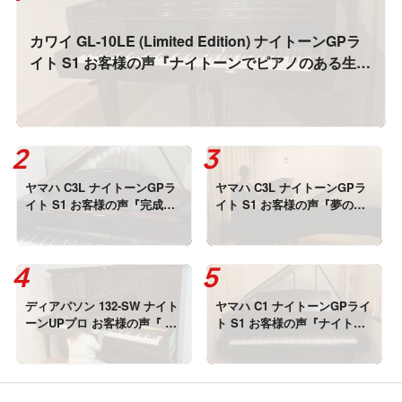
カワイ GL-10LE (Limited Edition) ナイトーンGPラ
イト S1 お客様の声『ナイトーンでピアノのある生
活、感無量です！！』
ヤマハ C3L ナイトーンGPラ
ヤマハ C3L ナイトーンGPラ
イト S1 お客様の声『完成し
イト S1 お客様の声『夢のよ
た音を聞いて涙が。。』
うな音で、夢みたいな夜でし
た・・・！』
ディアパソン 132-SW ナイト
ヤマハ C1 ナイトーンGPライ
ーンUPプロ お客様の声『 TV
ト S1 お客様の声『ナイトー
の音よりも小さい音で鳴るよ
ンはピアノでありながら、新
うになった♪』
しい楽器』