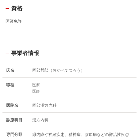
潰瘍性大腸炎 特発性間質性肺炎 非定型抗酸菌症
資格
サルコイドーシス
ベーチェット病 キャッスルマン病 全身性エリ
医師免許
テマトーデス シエーグレン症候群 間質性膀胱炎 慢性腎不
全 全身性強皮症 関節リウマチ 成人スティル病
結節性多発動脈炎 アレルギー性肉芽腫性血管炎(チャーグ・
ストラウス症候群)
特発性血小板減少性紫斑病 緑内症 牛眼（先天性緑内障） 糖尿
事業者情報
病性網膜症 黄斑前膜 コロナ後遺症 慢性心不全
氏名
岡部哲郎（おかべてつろう）
著書：ルネサンスvol.17 間違いだらけの日本医療 その治療があなた
の体をダメにする オピニオン誌Renaissance（ダイレクト出版）
職種
医師
岡田 正彦 (著), 長尾 和宏、江部 康二、本山 輝幸、深作 秀春、岡部 哲
医師
郎、佐々木 みのり、森田 洋之 (著), ダイレクト出版 (著) 形式: 単行本
緑内障は治ります！！: 緑内障治療のブレークスルー
医院名
岡部漢方内科
岡部哲郎 | 2023/8/13
診療科目
漢方内科
西洋医学の限界 なぜ、あなたの病気は治らないのか (健康プレミアム
シリーズ)
専門分野
緑内障や神経疾患、精神病、膠原病などの難治性疾患
岡部哲郎 (著)