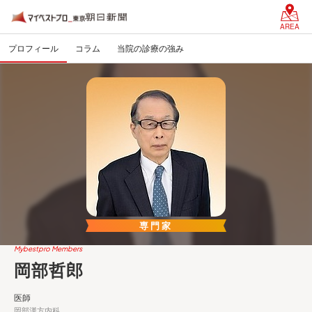
AREA
プロフィール
コラム
当院の診療の強み
専門家
Mybestpro Members
岡部哲郎
医師
岡部漢方内科