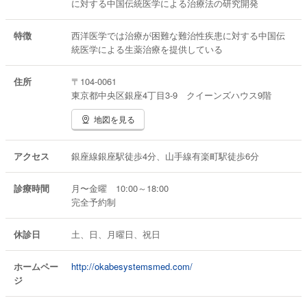
に対する中国伝統医学による治療法の研究開発
病気を治せない医者 現代医学の正体に迫る (光文社新書)
岡部 哲郎 | 2015/1/15
特徴
西洋医学では治療が困難な難治性疾患に対する中国伝
統医学による生薬治療を提供している
住所
〒104-0061
東京都中央区銀座4丁目3-9 クイーンズハウス9階
地図を見る
アクセス
銀座線銀座駅徒歩4分、山手線有楽町駅徒歩6分
診療時間
月〜金曜 10:00～18:00
完全予約制
休診日
土、日、月曜日、祝日
ホームペー
http://okabesystemsmed.com/
ジ