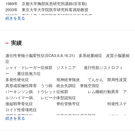
1989年 京都大学胸部疾患研究所講師(非常勤)
2003年 東京大学大学院医学研究科客員助教授
2008年 東京大学大学院医学系研究科特任准教授
続きを見る
2013年 東京大学大学院医学系研究科特任教授
実績
遺伝性脊髄小脳変性症(SCA3,6,8,16,31) 多系統萎縮症 皮質小脳萎縮
症
シャイ・ドレーガー症候群 ジストニア 進行性筋ジストロフィ
ー 重症筋無力症
多発性硬化症 視神経脊髄炎 てんかん 限局性皮質
異形成双極性障害 うつ病 統合失調症 脊髄空洞症
パーキンソン病 トウレット症候群 レム睡眠行動異常 ア
ルツハイマー病、 レビー小体型認知症
後縦靱帯骨化症 脊柱管狭窄症 特発性ステ
ロイド性骨壊死症
網膜色素変性症 特発性両側性感音難聴 メニエール
続きを見る
病
再生不良性貧血 溶血性貧血 骨髄異形成
症候群