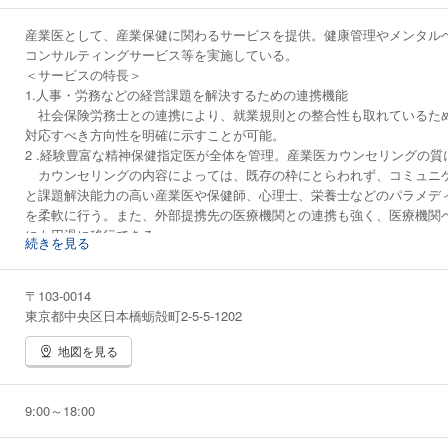
産業医として、産業保健に関わるサービスを提供。健康管理やメンタル
コンサルティングサービス等を実施している。
＜サービスの特長＞
1.人事・労務などの経営課題を解決するための連携機能
社会保険労務士との連携により、就業規則との整合性も取れているた
対応すべき方向性を明確に示すことが可能。
2 .経験豊富な精神保健指定医が全体を管理。産業医カウンセリングの質
カウンセリングの内容によっては、既存の枠にとらわれず、コミュニ
と課題解決能力の高い産業医や保健師、心理士、栄養士などのパラメデ
を柔軟に行う。また、外部提携先の医療機関との連携も強く、医療機関
にも円滑に移行できる。
続きを見る
3.産業医の進行業務、調整業務を可視化して、効率的に進める
人事労務の経験のあるコーディネーターをつけることで、産業医の業
「今、本当に必要なこと、すべきこと」にフォーカスし、進行管理を主
〒103-0014
行う。
東京都中央区日本橋蛎殻町2-5-5-1202
4.攻めの労務管理
地図を見る
社員のパフォーマンスを高め、生産性を上げることを重要な経営課題
康診断の結果から、栄養アドバイス、食事指導等で未病管理をアドバイ
ど対面スキルを強化し、パフォーマンスを上げたい場合には、個別に対
9:00～18:00
行い、その人に合ったソーシャルスキルトレーニングを提供する。