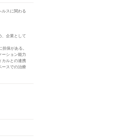
ヘルスに関わる
め、企業として
に担保がある。
ケーション能力
ィカルとの連携
ベースでの治療
務を効率化。
体的に手際よく
ととらえる。健
ス。営業マンな
面スキル分析を