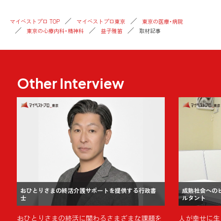
マイベストプロ TOP
マイベストプロ東京
東京の医療・病院
東京の心療内科・精神科
益子雅笛
取材記事
Other Interview
おひとりさまの終活介護サポートを提供する行政書
成熟社会への
士
ルタント
おひとりさまの終活に関わるさまざまな課題を
人が幸せに生