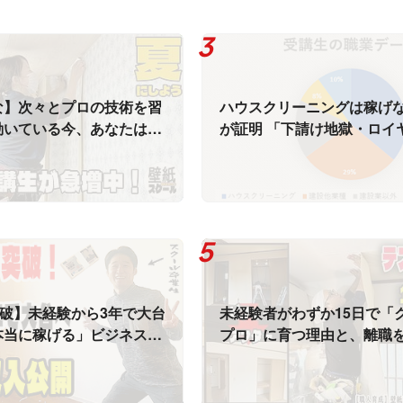
な】次々とプロの技術を習
ハウスクリーニングは稼げ
動いている今、あなたはこ
が証明 「下請け地獄・ロイ
にいいですか？
り」から抜け出すために、
ロス技術習得と多能工への
突破】未経験から3年で大台
未経験者がわずか15日で「
本当に稼げる」ビジネスモ
プロ」に育つ理由と、離職