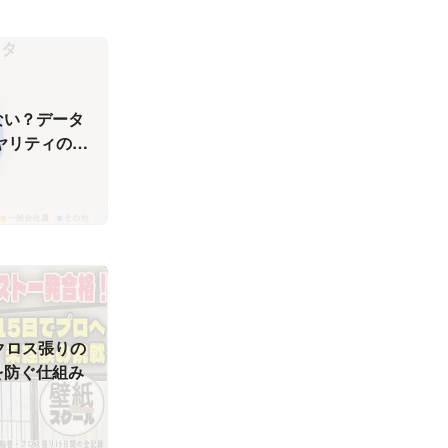
ない？データ
ヤリティの縛
一生モノのク
道
クロス張りの
を防ぐ仕組み