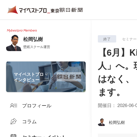
Mybestpro Members
松岡弘樹
終了
セミナー
壁紙スクール運営
【6月】K
人」へ。
マイベストプロ・
はなく、
インタビュー
ます。
プロフィール
開催日：
2026-06-
コラム
松岡弘樹