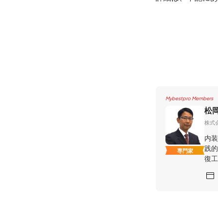
Mybestpro Members
松
株式会
内装
践的
専門家
復工