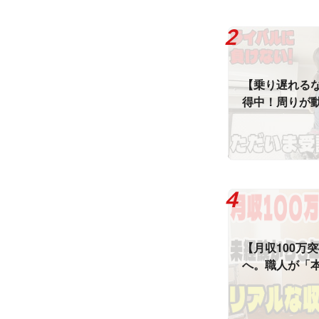
【乗り遅れる
得中！周りが
のままで本当
【月収100万
へ。職人が「
デルの裏側