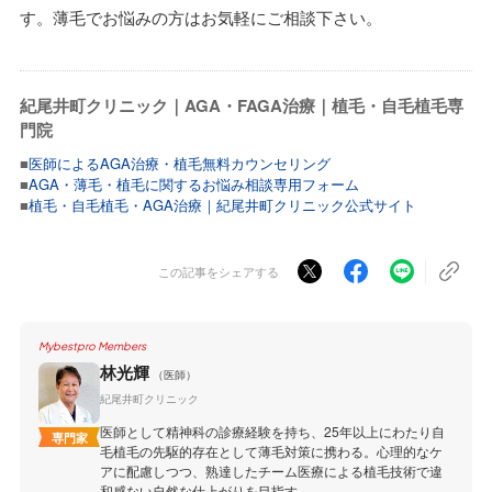
す。薄毛でお悩みの方はお気軽にご相談下さい。
紀尾井町クリニック｜AGA・FAGA治療｜植毛・自毛植毛専
門院
■
医師によるAGA治療・植毛無料カウンセリング
■
AGA・薄毛・植毛に関するお悩み相談専用フォーム
■
植毛・自毛植毛・AGA治療｜紀尾井町クリニック公式サイト
この記事をシェアする
Mybestpro Members
林光輝
（医師）
紀尾井町クリニック
医師として精神科の診療経験を持ち、25年以上にわたり自
専門家
毛植毛の先駆的存在として薄毛対策に携わる。心理的なケ
アに配慮しつつ、熟達したチーム医療による植毛技術で違
和感ない自然な仕上がりを目指す。