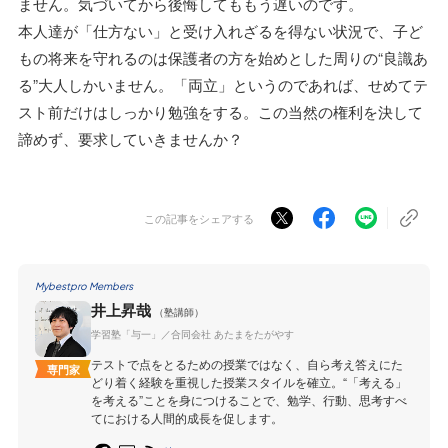
ません。気づいてから後悔してももう遅いのです。
本人達が「仕方ない」と受け入れざるを得ない状況で、子ど
もの将来を守れるのは保護者の方を始めとした周りの“良識あ
る”大人しかいません。「両立」というのであれば、せめてテ
スト前だけはしっかり勉強をする。この当然の権利を決して
諦めず、要求していきませんか？
この記事をシェアする
Mybestpro Members
井上昇哉
（塾講師）
学習塾「与一」／合同会社 あたまをたがやす
テストで点をとるための授業ではなく、自ら考え答えにた
専門家
どり着く経験を重視した授業スタイルを確立。“「考える」
を考える”ことを身につけることで、勉学、行動、思考すべ
てにおける人間的成長を促します。