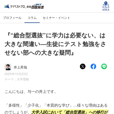
AREA
プロフィール
コラム
セミナー・イベント
『“総合型選抜”に学力は必要ない、は
大きな間違い―生徒にテスト勉強をさ
せない部への大きな疑問』
井上昇哉
2025年10月23日
テーマ：
大学受験
こんにちは、与一の井上です。
「多様性」「少子化」「本質的な学び」…様々な理由はある
のでしょうが、
大学入試において「総合型選抜」への移行が