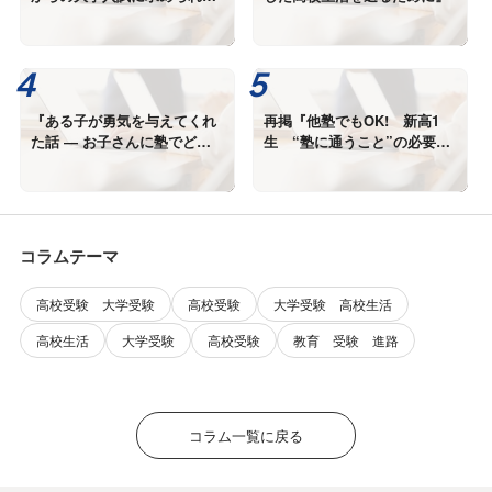
ものとは』
『ある子が勇気を与えてくれ
再掲『他塾でもOK! 新高1
た話 ― お子さんに塾でどう
生 “塾に通うこと”の必要
なって欲しいですか？』
性』
コラムテーマ
高校受験 大学受験
高校受験
大学受験 高校生活
高校生活
大学受験
高校受験
教育 受験 進路
コラム一覧に戻る