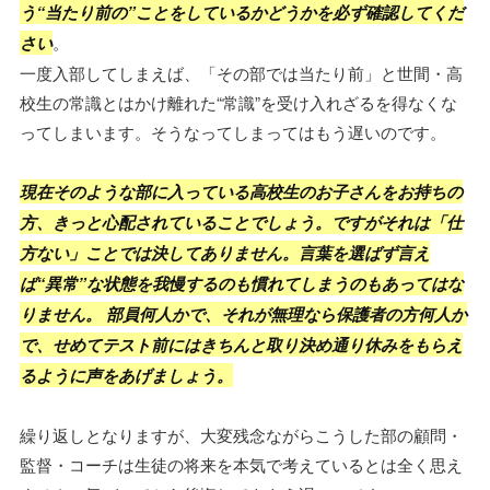
う“当たり前の”ことをしているかどうかを必ず確認してくだ
さい
。
一度入部してしまえば、「その部では当たり前」と世間・高
校生の常識とはかけ離れた“常識”を受け入れざるを得なくな
ってしまいます。そうなってしまってはもう遅いのです。
現在そのような部に入っている高校生のお子さんをお持ちの
方、きっと心配されていることでしょう。ですがそれは「仕
方ない」ことでは決してありません。言葉を選ばず言え
ば“異常”な状態を我慢するのも慣れてしまうのもあってはな
りません。 部員何人かで、それが無理なら保護者の方何人か
で、せめてテスト前にはきちんと取り決め通り休みをもらえ
るように声をあげましょう。
繰り返しとなりますが、大変残念ながらこうした部の顧問・
監督・コーチは生徒の将来を本気で考えているとは全く思え