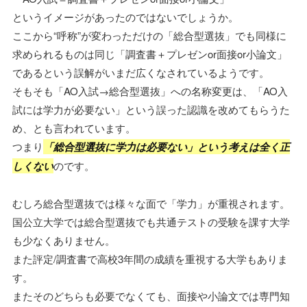
というイメージがあったのではないでしょうか。
ここから“呼称”が変わっただけの「総合型選抜」でも同様に
求められるものは同じ「調査書＋プレゼンor面接or小論文」
であるという誤解がいまだ広くなされているようです。
そもそも「AO入試→総合型選抜」への名称変更は、「AO入
試には学力が必要ない」という誤った認識を改めてもらうた
め、とも言われています。
つまり
「総合型選抜に学力は必要ない」という考えは全く正
しくない
のです。
むしろ総合型選抜では様々な面で「学力」が重視されます。
国公立大学では総合型選抜でも共通テストの受験を課す大学
も少なくありません。
また評定/調査書で高校3年間の成績を重視する大学もありま
す。
またそのどちらも必要でなくても、面接や小論文では専門知