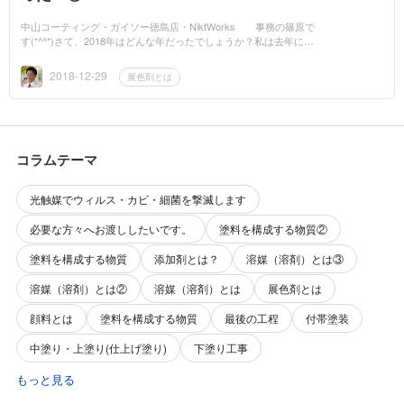
中山コーティング・ガイソー徳島店・NiktWorks 事務の篠原で
す(*^^*)さて、2018年はどんな年だったでしょうか？私は去年に引
き続き、家族に友達に感謝できた年でした(*_ _)来年も当たり前の
ことが続いて...
2018-12-29
展色剤とは
コラムテーマ
光触媒でウィルス・カビ・細菌を撃滅します
必要な方々へお渡ししたいです。
塗料を構成する物質②
塗料を構成する物質
添加剤とは？
溶媒（溶剤）とは③
溶媒（溶剤）とは②
溶媒（溶剤）とは
展色剤とは
顔料とは
塗料を構成する物質
最後の工程
付帯塗装
中塗り・上塗り(仕上げ塗り)
下塗り工事
もっと見る