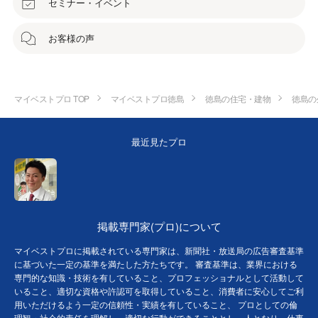
セミナー・イベント
お客様の声
マイベストプロ TOP
マイベストプロ徳島
徳島の住宅・建物
徳島の
最近見たプロ
掲載専門家(プロ)について
マイベストプロに掲載されている専門家は、新聞社・放送局の広告審査基準
に基づいた一定の基準を満たした方たちです。 審査基準は、業界における
専門的な知識・技術を有していること、プロフェッショナルとして活動して
いること、適切な資格や許認可を取得していること、消費者に安心してご利
用いただけるよう一定の信頼性・実績を有していること、 プロとしての倫
理観・社会的責任を理解し、適切な行動ができることとし、人となり、仕事