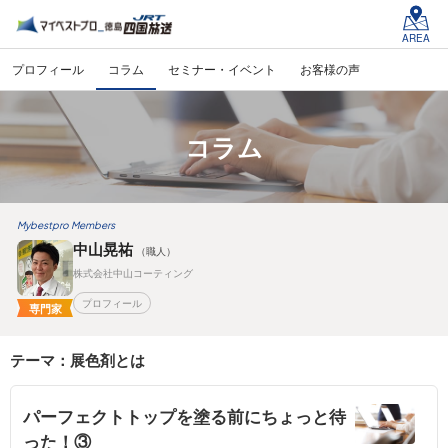
AREA
プロフィール
コラム
セミナー・イベント
お客様の声
コラム
Mybestpro Members
中山晃祐
（職人）
株式会社中山コーティング
プロフィール
専門家
テーマ：展色剤とは
パーフェクトトップを塗る前にちょっと待
った！③