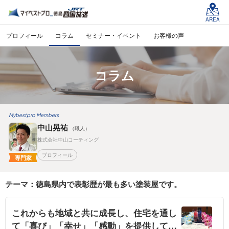
AREA
プロフィール
コラム
セミナー・イベント
お客様の声
コラム
Mybestpro Members
中山晃祐
（職人）
株式会社中山コーティング
プロフィール
専門家
テーマ：徳島県内で表彰歴が最も多い塗装屋です。
これからも地域と共に成長し、住宅を通し
て「喜び」「幸せ」「感動」を提供して参