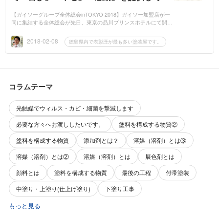
ります！
【ガイソーグループ全体総会inTOKYO 2018】ガイソー加盟店が一
同に集結する全体総会が先日、東京の品川プリンスホテルにて開催
されました。(株)中山コーティングは、『塗料販売 店舗部門 第3
位』『塗料販売...
2018-02-08
徳島県内で表彰歴が最も多い塗装屋です。
コラムテーマ
光触媒でウィルス・カビ・細菌を撃滅します
必要な方々へお渡ししたいです。
塗料を構成する物質②
塗料を構成する物質
添加剤とは？
溶媒（溶剤）とは③
溶媒（溶剤）とは②
溶媒（溶剤）とは
展色剤とは
顔料とは
塗料を構成する物質
最後の工程
付帯塗装
中塗り・上塗り(仕上げ塗り)
下塗り工事
もっと見る