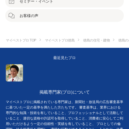
セミナー・イベント
お客様の声
マイベストプロ TOP
マイベストプロ徳島
徳島の住宅・建物
徳島の
最近見たプロ
掲載専門家(プロ)について
マイベストプロに掲載されている専門家は、新聞社・放送局の広告審査基準
に基づいた一定の基準を満たした方たちです。 審査基準は、業界における
専門的な知識・技術を有していること、プロフェッショナルとして活動して
いること、適切な資格や許認可を取得していること、消費者に安心してご利
用いただけるよう一定の信頼性・実績を有していること、 プロとしての倫
理観・社会的責任を理解し、適切な行動ができることとし、人となり、仕事