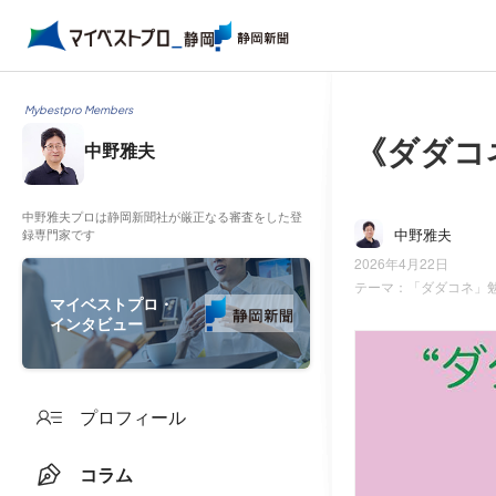
Mybestpro Members
《ダダコ
中野雅夫
中野雅夫プロは静岡新聞社が厳正なる審査をした登
中野雅夫
録専門家です
2026年4月22日
テーマ：
「ダダコネ」
マイベストプロ・
インタビュー
プロフィール
コラム