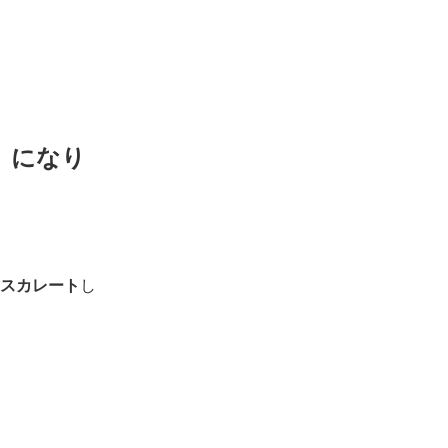
》になり
スカレート
し