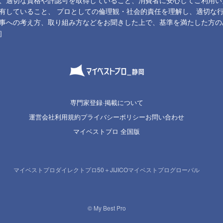
、適切な資格や許認可を取得していること、消費者に安心してご利用い
有していること、 プロとしての倫理観・社会的責任を理解し、適切な
事への考え方、取り組み方などをお聞きした上で、基準を満たした方の
］
専門家登録·掲載について
運営会社
利用規約
プライバシーポリシー
お問い合わせ
マイベストプロ 全国版
マイベストプロダイレクト
プロ50＋
JIJICO
マイベストプログローバル
© My Best Pro