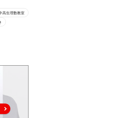
中高生理数教室
き