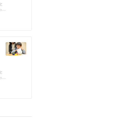
と
って
と
って