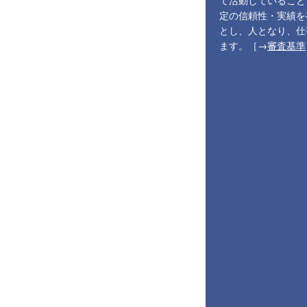
て活動していること
定の信頼性・実績を
とし、人となり、仕
ます。［→
審査基準