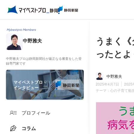
Mybestpro Members
うまく《
中野雅夫
ったとよ
中野雅夫プロは静岡新聞社が厳正なる審査をした登
録専門家です
中野雅夫
マイベストプロ・
2025年4月7日
202
インタビュー
テーマ：
心の子育て勉
プロフィール
コラム