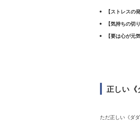
【ストレスの
【気持ちの切
【要は心が元
正しい《
ただ正しい《ダダ