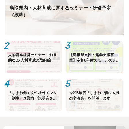
鳥取県内・人材育成に関するセミナー・研修予定
（抜粋）
人的資本経営セミナー「効果
【島根県女性の起業支援事
的なDX人材育成の取組編」
業】令和8年度スモールステッ
プ交流会のご案内
「しまね働く女性社外メンタ
令和8年度「しまねで働く女性
ー制度」企業向け説明会を開
の交流会」を開催します
催します（7/22オンライン）