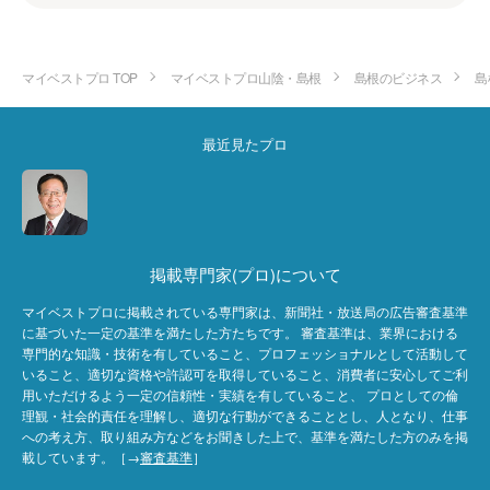
マイベストプロ TOP
マイベストプロ山陰・島根
島根のビジネス
島
最近見たプロ
掲載専門家(プロ)について
マイベストプロに掲載されている専門家は、新聞社・放送局の広告審査基準
に基づいた一定の基準を満たした方たちです。 審査基準は、業界における
専門的な知識・技術を有していること、プロフェッショナルとして活動して
いること、適切な資格や許認可を取得していること、消費者に安心してご利
用いただけるよう一定の信頼性・実績を有していること、 プロとしての倫
理観・社会的責任を理解し、適切な行動ができることとし、人となり、仕事
への考え方、取り組み方などをお聞きした上で、基準を満たした方のみを掲
載しています。［→
審査基準
］