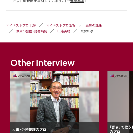
たは京都新聞が取材しています。［→
審査基準
］
マイベストプロ TOP
マイベストプロ滋賀
滋賀の趣味
滋賀の獣医・動物病院
山路美晴
取材記事
Other Interview
「響き」で歌
人事・労務管理のプロ
のプロ