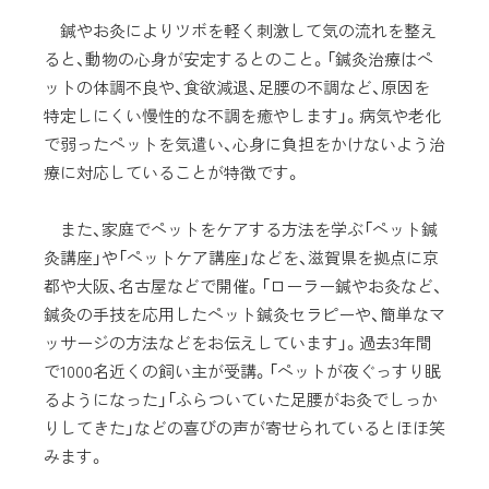
鍼やお灸によりツボを軽く刺激して気の流れを整え
ると、動物の心身が安定するとのこと。「鍼灸治療はペ
ットの体調不良や、食欲減退、足腰の不調など、原因を
特定しにくい慢性的な不調を癒やします」。病気や老化
で弱ったペットを気遣い、心身に負担をかけないよう治
療に対応していることが特徴です。
また、家庭でペットをケアする方法を学ぶ「ペット鍼
灸講座」や「ペットケア講座」などを、滋賀県を拠点に京
都や大阪、名古屋などで開催。「ローラー鍼やお灸など、
鍼灸の手技を応用したペット鍼灸セラピーや、簡単なマ
ッサージの方法などをお伝えしています」。過去3年間
で1000名近くの飼い主が受講。「ペットが夜ぐっすり眠
るようになった」「ふらついていた足腰がお灸でしっか
りしてきた」などの喜びの声が寄せられているとほほ笑
みます。