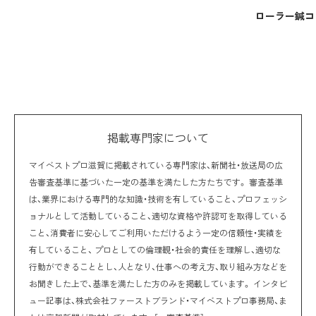
ローラー鍼コ
掲載専門家について
マイベストプロ滋賀に掲載されている専門家は、新聞社・放送局の広
告審査基準に基づいた一定の基準を満たした方たちです。 審査基準
は、業界における専門的な知識・技術を有していること、プロフェッシ
ョナルとして活動していること、適切な資格や許認可を取得している
こと、消費者に安心してご利用いただけるよう一定の信頼性・実績を
有していること、 プロとしての倫理観・社会的責任を理解し、適切な
行動ができることとし、人となり、仕事への考え方、取り組み方などを
お聞きした上で、基準を満たした方のみを掲載しています。 インタビ
ュー記事は、株式会社ファーストブランド・マイベストプロ事務局、ま