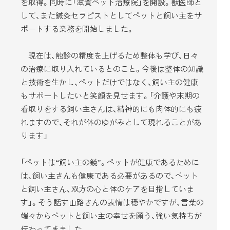
を取得。同時に「滋賀ペット治療院」を開設。獣医師と
して、また鍼灸セラピストとしてペットと飼い主をサ
ポートする業務を開始しました。
現在は、触診の精度を上げるため整体も学び、日々
の治療に取り入れているとのこと。今後は整体の知識
と技術を生かし、ペットだけではなく、飼い主の健康
もサポートしたいと笑顔を見せます。「介護や末期の
看取りをする飼い主さんは、精神的にも肉体的にも疲
れますので、それが体のゆがみとして現れることがあ
ります」
「ペットは“飼い主の鏡”。ペットが健康であるために
は、飼い主さんも健康である必要があるので、ペット
と飼い主さん、双方の心と体のケアを目指していま
す」。そう話す山路さんの表情は穏やかですが、言葉の
端々からペットと飼い主の幸せを願う、強い気持ちが
伝わってきました。