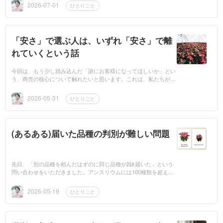
化を感じていま...
2026-07-01
ひとりごと
「安さ」で選ぶ人は、いずれ「安さ」で離
れていくという話
今回は、もう少し踏み込んだ「誰にお客様になってほしいか」とい
う、商売の核心について触れたいと思います。これは、私たちが過
去の失敗から学んだ、大切な教訓の話です。 コロナ禍が教えて
くれた、残酷...
2026-05-31
ひとりごと
(あるある)届いた品種の判別が難しい問題
先日、「別の品種を頼んだはずのに同じ品種が2鉢届いた」という
問い合わせをいただきました。アンスリウムには100種類を超える
品種が存在するので、同じ赤色でも微妙に見た目が異なる品種があ
ったりします。...
2026-05-19
ひとりごと