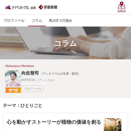
AREA
プロフィール
コラム
私の3つの強み
コラム
Mybestpro Members
向佐登司
（アンスリウムの生産・販売）
ANTHICAL（アンシカル）
プロフィール
専門家
テーマ：ひとりごと
心を動かすストーリーが植物の価値を創る