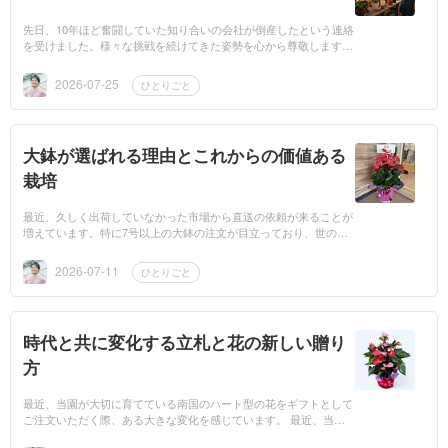
先日、10年ほど奮闘していた知り合いの会社が倒産したという連絡
を受けました。様々な挑戦を続けてきた姿勢を心から尊敬します。
まずはゆっくりと体を休めてほしいと願うばかりです。今回は彼の
経験を尊い学...
2026-07-25
ひとりごと
大鉢が選ばれる理由とこれからの価値ある
栽培
最近、久しく出荷していなかった市場から直送の依頼が来ることが
増えています。特に7号以上の大鉢の注文が目立っており、世の中
の流通の変化を肌で感じています。送料が割高になる宅配便を使っ
てでも届けてほ...
2026-07-11
ひとりごと
時代と共に変化する立札と花の新しい贈り
方
最近、当園が大切に育てている南国のハート型の花をギフトとして
ご注文いただく際、ある大きな変化を感じています。 最近、当園
のハート型の花をギフトとしてご注文いただく際に、ある大きな変