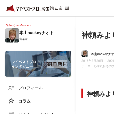
Mybestpro Members
神頼みよ
本山nackeyナオト
音楽家
本山nackeyナ
2016年3月20日
202
マイベストプロ・
インタビュー
テーマ：
心や気持ちの
プロフィール
神頼みよ
コラム