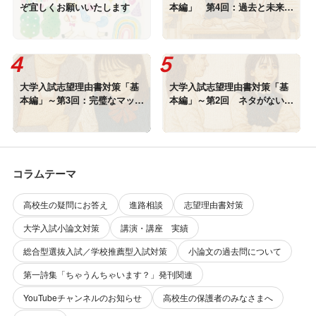
ぞ宜しくお願いいたします
本編」 第4回：過去と未来を
繋ぐ「論理の架け橋」～志望
理由書の構成設計図を描こう
大学入試志望理由書対策「基
大学入試志望理由書対策「基
本編」～第3回：完璧なマッチ
本編」～第2回 ネタがない！
ング！大学・学部への「未来
を乗り越える！ 「自分史」
への羅針盤としての志望理由
と地域課題の掘り起こし術
書」の書き方
コラムテーマ
高校生の疑問にお答え
進路相談
志望理由書対策
大学入試小論文対策
講演・講座 実績
総合型選抜入試／学校推薦型入試対策
小論文の過去問について
第一詩集「ちゃうんちゃいます？」発刊関連
YouTubeチャンネルのお知らせ
高校生の保護者のみなさまへ