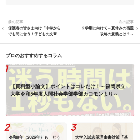
前の記事
次の記事
保護者の皆さま向け「中学から
２学期に向けて～夏休みの宿題
でも間に合う！子どもの文章力
攻略の意義とは？～
をグンと伸ばす方法」
プロのおすすめするコラム
【資料型小論文】ポイントはコレだけ！～福岡県立
大学令和5年度人間社会学部学部カコモンより～
令和8年（2026年）も どう
大学入試志望理由書対策「基