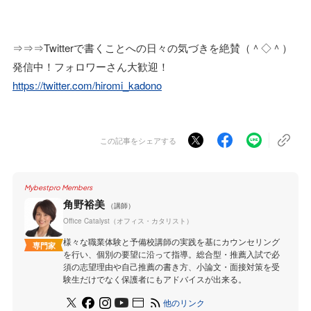
⇒⇒⇒Twitterで書くことへの日々の気づきを絶賛（＾◇＾）
発信中！フォロワーさん大歓迎！
https://twitter.com/hiromi_kadono
この記事をシェアする
Mybestpro Members
角野裕美
（講師）
Office Catalyst（オフィス・カタリスト）
様々な職業体験と予備校講師の実践を基にカウンセリング
専門家
を行い、個別の要望に沿って指導。総合型・推薦入試で必
須の志望理由や自己推薦の書き方、小論文・面接対策を受
験生だけでなく保護者にもアドバイスが出来る。
他のリンク