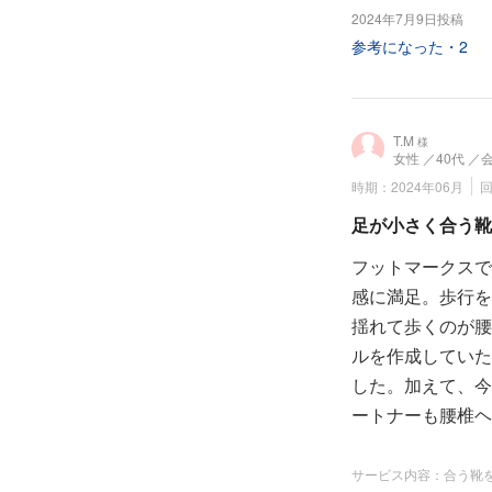
2024年7月9日投稿
参考になった・
2
T.M
様
女性
／40代
／
時期：2024年06月
足が小さく合う靴
フットマークスで
感に満足。歩行を
揺れて歩くのが腰
ルを作成していた
した。加えて、今
ートナーも腰椎ヘ
サービス内容：合う靴