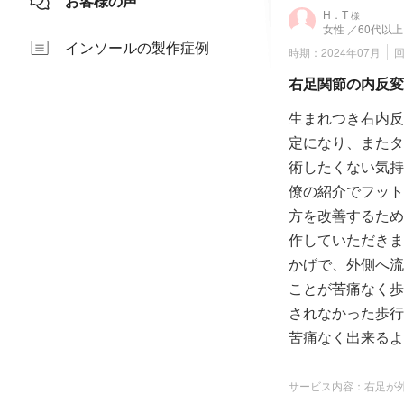
お客様の声
H．T
様
女性
／60代以上
インソールの製作症例
時期：2024年07月
右足関節の内反変
生まれつき右内反
定になり、またタ
術したくない気持
僚の紹介でフット
方を改善するため
作していただきま
かげで、外側へ流
ことが苦痛なく歩
されなかった歩行
苦痛なく出来るよ
サービス内容：右足が