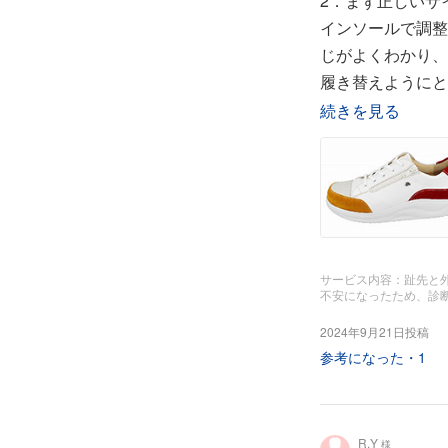
2．まず正しいサ
インソールで調整
じがよくわかり、
履き替えようにと
ます。
続きを見る
サービス内容：趾先と
不安になったため、診
2024年9月21日投稿
参考になった・
1
R.Y
様