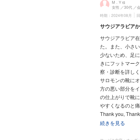
M．Y
様
女性
／30代
／
時期：2024年08月
サウジアラビアか
サウジアラビア在
た。また、小さい
少ないため、足に
きにフットマーク
察・診断を詳しく
サロモンの靴にオ
方の悪い部分をイ
の仕上がりで靴に
やすくなるのと痛
Thank you, Thank y
tep I take, I'll th
続きを見る
eep being healthy
サービス内容：オーダ