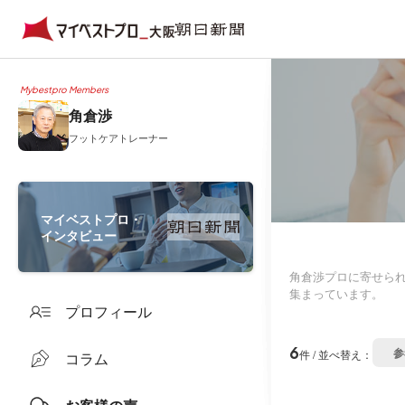
Mybestpro Members
角倉渉
フットケアトレーナー
マイベストプロ・
インタビュー
角倉渉プロに寄せら
集まっています。
プロフィール
6
参
件 / 並べ替え：
コラム