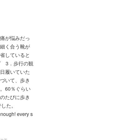
痛が悩みだっ
細く合う靴が
省していると
 3．歩行の観
日履いていた
づいて、歩き
。60％ぐらい
のたびに歩き
でした。
 enough! every s
 hope you will k
改善。