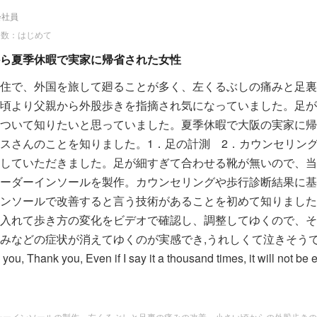
会社員
回数：はじめて
ら夏季休暇で実家に帰省された女性
住で、外国を旅して廻ることが多く、左くるぶしの痛みと足裏
頃より父親から外股歩きを指摘され気になっていました。足が
ついて知りたいと思っていました。夏季休暇で大阪の実家に帰
スさんのことを知りました。1．足の計測 2．カウンセリング
していただきました。足が細すぎて合わせる靴が無いので、当
ーダーインソールを製作。カウンセリングや歩行診断結果に基
ンソールで改善すると言う技術があることを初めて知りました
入れて歩き方の変化をビデオで確認し、調整してゆくので、そ
みなどの症状が消えてゆくのが実感でき,うれしくて泣きそう
ou, Thank you, Even if I say it a thousand times, it will not be
ink of you and your amazing ability to make life easier for people. I
 so more people can be helped by you. I'll be back soon!
ーーインソールの製作。左くるぶしと足裏の痛みの改善、小さい頃からの外股歩きの