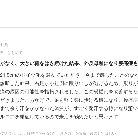
会社員
回数：はじめて
がなく、大きい靴をはき続けた結果、外反母趾になり腰痛症も
21.5cmのドイツ靴を選んでいただき、今まで感じたことのな
診断した結果、右足が小趾側に蹴り出しが逃げるため、蹴りが
痛の原因の可能性を指摘されました。この横揺れを改善するた
だきました。おかげで、足も軽く楽に歩ける様になり、腰痛症
まで余り汗をかかなった体質が、すごく発汗する様になり驚い
ルニアを発症しているので来店を勧めたいと思います。
を選んでほしい。腰痛症が有るので「歩き方」を診断し改善してほしい。