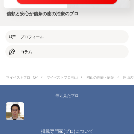
信頼と安心が信条の歯の治療のプロ
プロフィール
コラム
マイベストプロ TOP
マイベストプロ岡山
岡山の医療・病院
岡山の
最近見たプロ
掲載専門家(プロ)について