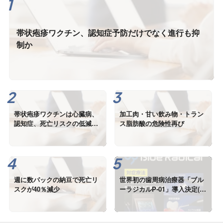
帯状疱疹ワクチン、認知症予防だけでなく進行も抑
制か
帯状疱疹ワクチンは心臓病、
加工肉・甘い飲み物・トラン
認知症、死亡リスクの低減に
ス脂肪酸の危険性再び
も有効
週に数パックの納豆で死亡リ
世界初の歯周病治療器「ブル
スクが40％減少
ーラジカルP-01」導入決定(生
産が間に合わなくて、11月予
定)