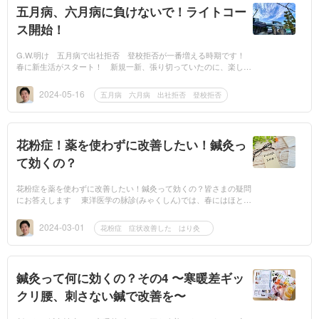
五月病、六月病に負けないで！ライトコー
ス開始！
G.W.明け 五月病で出社拒否 登校拒否が一番増える時期です！
春に新生活がスタート！ 新規一新、張り切っていたのに、楽しい
連休が過ぎたら なんだかこの環境は自分には合わないんじゃない
か？ って、...
2024-05-16
五月病 六月病 出社拒否 登校拒否
花粉症！薬を使わずに改善したい！鍼灸っ
て効くの？
花粉症を薬を使わずに改善したい！鍼灸って効くの？皆さまの疑問
にお答えします 東洋医学の脉診(みゃくしん)では、春にはほとん
どの人に花粉症の脉が！ 東洋医学には脉診(みゃくしん)と言っ
て、左右の手...
2024-03-01
花粉症 症状改善した はり灸
鍼灸って何に効くの？その4 〜寒暖差ギッ
クリ腰、刺さない鍼で改善を〜