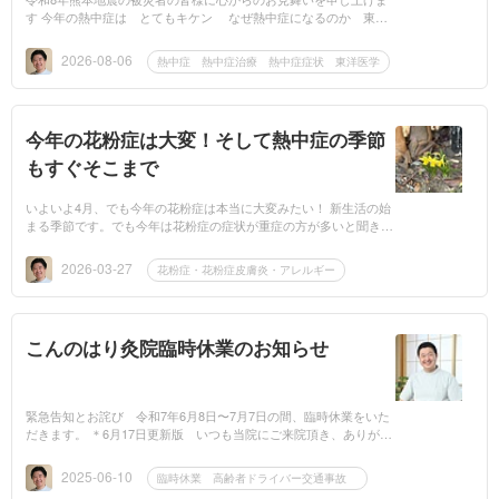
す 今年の熱中症は とてもキケン なぜ熱中症になるのか 東洋
医学で考えて対策しよう 宮城県もいよいよ夏本番！でも 今年は
多くの人が熱...
2026-08-06
熱中症 熱中症治療 熱中症症状 東洋医学
今年の花粉症は大変！そして熱中症の季節
もすぐそこまで
いよいよ4月、でも今年の花粉症は本当に大変みたい！ 新生活の始
まる季節です。でも今年は花粉症の症状が重症の方が多いと聞きま
す実際花粉の量は、3月後半で既に昨年の量を超えている？との声
も(杉の写真...
2026-03-27
花粉症・花粉症皮膚炎・アレルギー
こんのはり灸院臨時休業のお知らせ
緊急告知とお詫び 令和7年6月8日〜7月7日の間、臨時休業をいた
だきます。 ＊6月17日更新版 いつも当院にご来院頂き、ありがと
うございます。 常日頃より、当院の経絡治療の施術にご信頼を頂
き、心より御...
2025-06-10
臨時休業 高齢者ドライバー交通事故