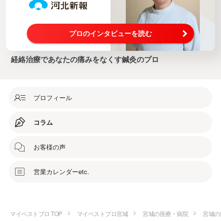
プロのインタビューを読む
経絡治療であなたの痛みをなくす鍼灸のプロ
プロフィール
コラム
お客様の声
営業カレンダーetc.
マイベストプロ TOP
マイベストプロ宮城
宮城の医療・病院
宮城の