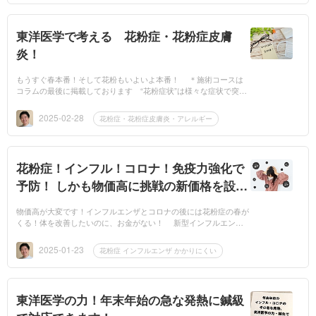
東洋医学で考える 花粉症・花粉症皮膚
炎！
もうすぐ春本番！そして花粉もいよいよ本番！ ＊施術コースは
コラムの最後に掲載しております “花粉症状”は様々な症状で突然
に！ 毎年 “花粉症”の原因について様々な“新説”が登場します
一度かかっ...
2025-02-28
花粉症・花粉症皮膚炎・アレルギー
花粉症！インフル！コロナ！免疫力強化で
予防！ しかも物価高に挑戦の新価格を設
定！
物価高が大変です！インフルエンザとコロナの後には花粉症の春が
くる！体を改善したいのに、お金がない！ 新型インフルエンザ
が猛威を奮っています 新型コロナもまだまだしつこい！そしても
うすぐ花粉の...
2025-01-23
花粉症 インフルエンザ かかりにくい
東洋医学の力！年末年始の急な発熱に鍼級