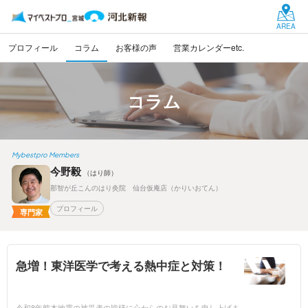
AREA
プロフィール
コラム
お客様の声
営業カレンダーetc.
コラム
Mybestpro Members
今野毅
（はり師）
那智が丘こんのはり灸院 仙台仮庵店（かりいおてん）
プロフィール
専門家
急増！東洋医学で考える熱中症と対策！
令和8年熊本地震の被災者の皆様に心からのお見舞いを申し上げま