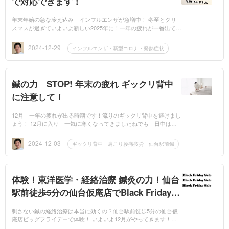
で対応できます！
年末年始の急な冷え込み インフルエンザが急増中！ 冬至とクリ
スマスが過ぎていよいよ新しい2025年に！一年の疲れが一番出て免
疫力が下がる頃に今季1番の寒さも来襲！インフルエンザが猛威を
奮っていま...
2024-12-29
インフルエンザ・新型コロナ・発熱症状
鍼の力 STOP! 年末の疲れ ギックリ背中
に注意して！
12月 一年の疲れが出る時期です！流りのギックリ背中を避けまし
ょう！ 12月に入り 一気に寒くなってきましたねでも 日中は結
構暖かくて 寒暖差に身体も悲鳴をあげていますただでさえ 一年
の疲労がズー...
2024-12-03
ギックリ背中 肩こり腰痛疲労 仙台駅前鍼
体験！東洋医学・経絡治療 鍼灸の力！仙台
駅前徒歩5分の仙台仮庵店でBlack Friday開
催
刺さない鍼の経絡治療は本当に効くの？仙台駅前徒歩5分の仙台仮
庵店ビッグフライデーで体験！ いよいよ12月がやってきます！今
年は、寒暖差の大きな日が繰り返し、体調を崩している方が急増中