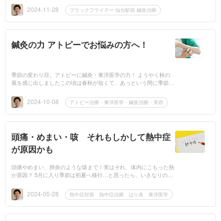
一年の疲れが...
2024-11-28
ブラックフライデー 仙台駅前 鍼灸治療
鍼灸の力 アトピーでお悩みの方へ！
季節の変わり目。アトピーに鍼灸・東洋医学の力！ ようやく秋の
風を感じ出しましたこの頃は春秋が短くて、あっという間に季節が
変わります寒暖差が大きいために、アレルギー症状のある方には厳
しい変化です...
2024-10-08
アトピー治療・東洋医学・鍼灸治療・美容
頭痛・めまい・咳 それもしかして熱中症
が原因かも
頭痛やめまい、肺炎のような咳まで！実はそれ、体内にこもった熱
が原因？ 5月に入り季節は初夏へ移行…と思ったら、いきなりの夏
日続出！ この頃、頭痛やめまいを訴える患者さまが増えていま
す。 中には...
2024-05-28
熱中症対策 熱中症治療 はり灸 東洋医学