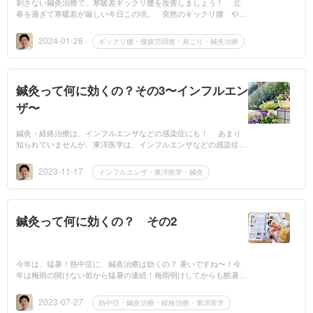
刺さない鍼灸治療で、寒暖差ギックリ腰を改善しましょう！ 立
春を過ぎて寒暖差が厳しい今日この頃。 突然のギックリ腰 や慢
性の体重感・頭痛・肩こりといった症状もピークを迎え、花粉症や
風邪をひいて、...
2024-01-26
ギックリ腰・慢疲労回復・肩こり・鍼灸治療
鍼灸って何に効くの？その3〜インフルエン
ザ〜
鍼灸・経絡治療は、インフルエンザなどの感染症にも！ あまり
知られていませんが、東洋医学は、インフルエンザなどの感染症に
も大活躍！刺さない鍼＝接触鍼で、小さなお子様から体力のない高
齢者の方まで安...
2023-11-17
インフルエンザ・東洋医学・鍼灸
鍼灸って何に効くの？ その2
今年は、猛暑！熱中症に、鍼灸治療は効くの？ 暑いですね〜！今
年は梅雨の開けない前から猛暑の連続！梅雨明けしてからも酷暑の
毎日が続いています。エアコンを使っていても、蒸し蒸し感は感じ
るし、夜も...
2023-07-27
熱中症・鍼灸治療・経絡治療・東洋医学