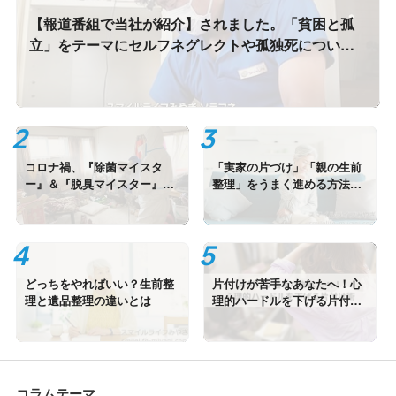
【報道番組で当社が紹介】されました。「貧困と孤
立」をテーマにセルフネグレクトや孤独死について
スマイルライフみやぎの現場取材と代表インタビュ
ーが放送されました。
コロナ禍、『除菌マイスタ
「実家の片づけ」「親の生前
ー』＆『脱臭マイスター』認
整理」をうまく進める方法と
定
は
どっちをやればいい？生前整
片付けが苦手なあなたへ！心
理と遺品整理の違いとは
理的ハードルを下げる片付け
術
コラムテーマ