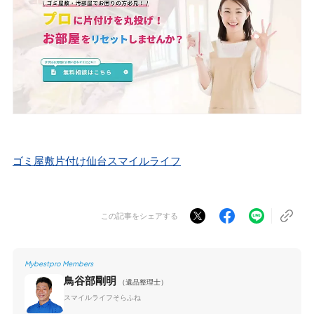
ゴミ屋敷片付け仙台スマイルライフ
この記事をシェアする
Mybestpro Members
鳥谷部剛明
（遺品整理士）
スマイルライフそらふね