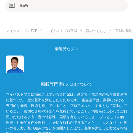
動画
マイベストプロ TOP
マイベストプロ宮城
宮城のくらし
宮城の整理
最近見たプロ
掲載専門家(プロ)について
マイベストプロに掲載されている専門家は、新聞社・放送局の広告審査基準
に基づいた一定の基準を満たした方たちです。 審査基準は、業界における
専門的な知識・技術を有していること、プロフェッショナルとして活動して
いること、適切な資格や許認可を取得していること、消費者に安心してご利
用いただけるよう一定の信頼性・実績を有していること、 プロとしての倫
理観・社会的責任を理解し、適切な行動ができることとし、人となり、仕事
への考え方、取り組み方などをお聞きした上で、基準を満たした方のみを掲