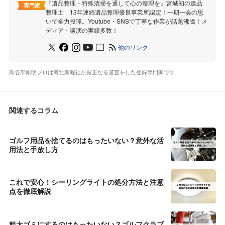
『遺品整理・特殊清掃を通して心の整理を』宮城初の遺品
専門家
整理士 13年連続遺品整理優良事業所認定！一期一会の思
いで全力投球。Youtube・SNSで丁寧な作業が話題沸騰！メ
ディア・講演の実績多数！
他のリンク
鳥谷部剛明プロは河北新報社が厳正なる審査をした登録専門家です
関連するコラム
ゴルフ用品を捨てるのはもったいない？意外な活
用法と手放し方
これで安心！シーリングライトの処分方法と注意
点を徹底解説
粗大ゴミにするのはもったいない？ゴルフクラブ