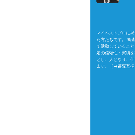
マイベストプロに掲
た方たちです。 審
て活動していること
定の信頼性・実績を
とし、人となり、仕
ます。［→
審査基準