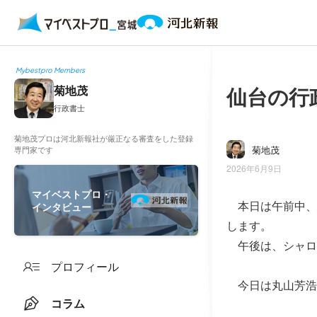
Mybestpro Members
仙台の行
菊地茂
行政書士
菊地茂プロは河北新報社が厳正なる審査をした登録
菊地茂
専門家です
2026年6月9日
マイベストプロ・
本日は午前中、
インタビュー
します。
午後は、シャロ
プロフィール
今日は丸山芳浩
コラム